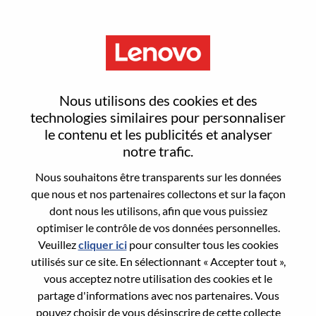
Menu
Lenovo Consumer Marketing
Nous utilisons des cookies et des
Brand Lead
technologies similaires pour personnaliser
le contenu et les publicités et analyser
notre trafic.
Nous souhaitons être transparents sur les données
que nous et nos partenaires collectons et sur la façon
dont nous les utilisons, afin que vous puissiez
General Information
optimiser le contrôle de vos données personnelles.
Veuillez
cliquer ici
pour consulter tous les cookies
Req #
WD00096778
utilisés sur ce site. En sélectionnant « Accepter tout »,
Career Area:
Marketing
vous acceptez notre utilisation des cookies et le
partage d'informations avec nos partenaires. Vous
Country/Region:
Japon
pouvez choisir de vous désinscrire de cette collecte