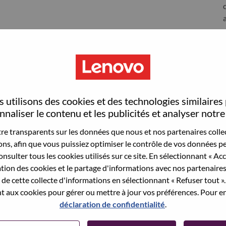
 utilisons des cookies et des technologies similaires
naliser le contenu et les publicités et analyser notre 
e transparents sur les données que nous et nos partenaires collec
sons, afin que vous puissiez optimiser le contrôle de vos données pe
nsulter tous les cookies utilisés sur ce site. En sélectionnant « Ac
ation des cookies et le partage d'informations avec nos partenaire
wn what we do. We WOW our customers.
de cette collecte d'informations en sélectionnant « Refuser tout ». 
 aux cookies pour gérer ou mettre à jour vos préférences. Pour en
echnology powerhouse, ranked #153 in the Fortune Global
déclaration de confidentialité
.
 day in 180 markets. Focused on a bold vision to deliver
 on its success as the world’s largest PC company with a full-