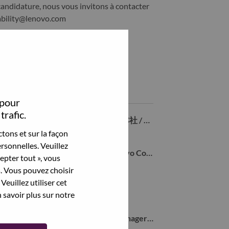
candidature, nous vous invitons à contacter
ability@lenovo.com
Partagez cet emploi:
Share テクニカルアカウントマネージャー with LinkedIn
Share テクニカルアカウントマネージャー with a friend via e
Emplois similaires
 pour
trafic.
NECパーソナルコンピュータ 東京本社 / 内勤営業(契約社員)
Chiyoda-Ku, Tokyo, Japon,
tons et sur la façon
rsonnelles. Veuillez
Sales Operations Manager for Lenovo Consumer segment
cepter tout », vous
Chiyoda-Ku, Tokyo, Japon,
s. Vous pouvez choisir
Veuillez utiliser cet
Sales Training Manager - AP
 savoir plus sur notre
Chiyoda-Ku, Tokyo, Japon,
Industry Business Development Manager (NECPC)