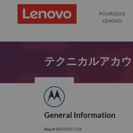
POURQUOI
LENOVO
テクニカルアカウ
General Information
Req #
WD00097146