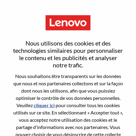
Menu
Manager, Sr. Researcher, Hybrid
Nous utilisons des cookies et des
Cloud AI Security
technologies similaires pour personnaliser
le contenu et les publicités et analyser
notre trafic.
Nous souhaitons être transparents sur les données
que nous et nos partenaires collectons et sur la façon
dont nous les utilisons, afin que vous puissiez
General Information
optimiser le contrôle de vos données personnelles.
Veuillez
cliquer ici
pour consulter tous les cookies
Req #
WD00101993
utilisés sur ce site. En sélectionnant « Accepter tout »,
Career Area:
Recherche/Développement
vous acceptez notre utilisation des cookies et le
partage d'informations avec nos partenaires. Vous
Country/Region:
Israël
pouvez choisir de vous désinscrire de cette collecte