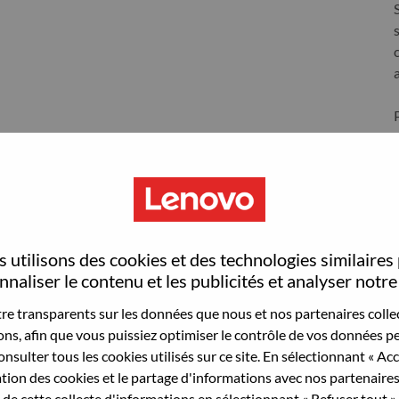
S
 utilisons des cookies et des technologies similaires
naliser le contenu et les publicités et analyser notre 
wn what we do. We WOW our customers.
e transparents sur les données que nous et nos partenaires collec
sons, afin que vous puissiez optimiser le contrôle de vos données pe
echnology powerhouse, ranked #153 in the Fortune Global
nsulter tous les cookies utilisés sur ce site. En sélectionnant « Ac
 day in 180 markets. Focused on a bold vision to deliver
ation des cookies et le partage d'informations avec nos partenaire
 on its success as the world’s largest PC company with a full-
de cette collecte d'informations en sélectionnant « Refuser tout ». 