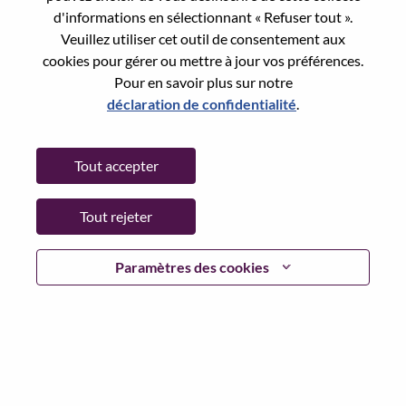
d'informations en sélectionnant « Refuser tout ».
Date:
Lundi, juin 8, 2026
Veuillez utiliser cet outil de consentement aux
Working Time:
Full-time
cookies pour gérer ou mettre à jour vos préférences.
Additional Locations
:
Pour en savoir plus sur notre
* China - Beijing - 北京（Beijing）
déclaration de confidentialité
.
Why Work at Lenovo
Tout accepter
We are Lenovo. We do what we say. We own what we do.
Tout rejeter
We WOW our customers.
Paramètres des cookies
Lenovo is a US$83 billion revenue global technology
powerhouse, ranked #196 in the Fortune Global 500, and
serving millions of customers every day in 180 markets.
Focused on a bold vision to deliver Smarter Technology
for All, Lenovo has built on its success as the world’s
largest PC company with a full-stack portfolio of AI-
enabled, AI-ready, and AI-optimized devices (PCs,