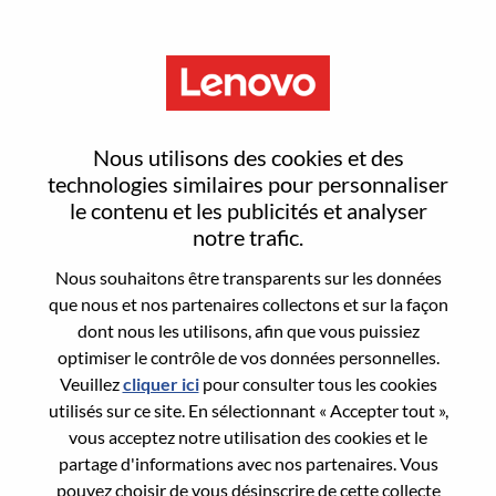
Menu
Senior OD Consultant
Nous utilisons des cookies et des
technologies similaires pour personnaliser
le contenu et les publicités et analyser
notre trafic.
Nous souhaitons être transparents sur les données
General Information
que nous et nos partenaires collectons et sur la façon
dont nous les utilisons, afin que vous puissiez
Req #
WD00099773
optimiser le contrôle de vos données personnelles.
Career Area:
Ressources humaines
Veuillez
cliquer ici
pour consulter tous les cookies
utilisés sur ce site. En sélectionnant « Accepter tout »,
Country/Region:
Chine
vous acceptez notre utilisation des cookies et le
State:
Beijing
partage d'informations avec nos partenaires. Vous
City:
北京（Beijing）
pouvez choisir de vous désinscrire de cette collecte