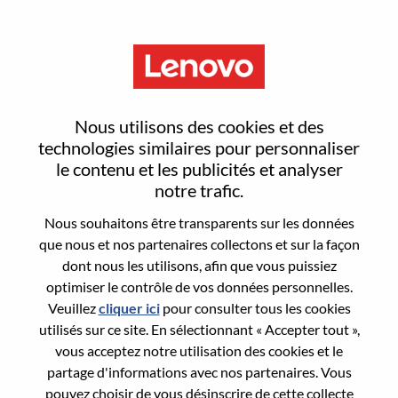
Menu
售后服务供应链AI转型流程重塑
Nous utilisons des cookies et des
专家-计划端
technologies similaires pour personnaliser
le contenu et les publicités et analyser
notre trafic.
Nous souhaitons être transparents sur les données
que nous et nos partenaires collectons et sur la façon
dont nous les utilisons, afin que vous puissiez
General Information
optimiser le contrôle de vos données personnelles.
Veuillez
cliquer ici
pour consulter tous les cookies
Req #
100016978
utilisés sur ce site. En sélectionnant « Accepter tout »,
Career Area:
Stratégie et opérations
vous acceptez notre utilisation des cookies et le
partage d'informations avec nos partenaires. Vous
Country/Region:
Chine
pouvez choisir de vous désinscrire de cette collecte