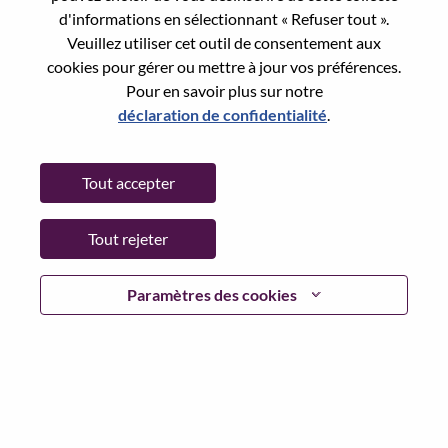
State:
Guangdong
d'informations en sélectionnant « Refuser tout ».
City:
深圳（Shenzhen）
Veuillez utiliser cet outil de consentement aux
Date:
Lundi, mai 18, 2026
cookies pour gérer ou mettre à jour vos préférences.
Pour en savoir plus sur notre
Additional Locations
:
déclaration de confidentialité
.
* China
Tout accepter
Why Work at Lenovo
Tout rejeter
We are Lenovo. We do what we say. We own what we do.
We WOW our customers.
Paramètres des cookies
Lenovo is a US$83 billion revenue global technology
powerhouse, ranked #196 in the Fortune Global 500, and
serving millions of customers every day in 180 markets.
Focused on a bold vision to deliver Smarter Technology
for All, Lenovo has built on its success as the world’s
largest PC company with a full-stack portfolio of AI-