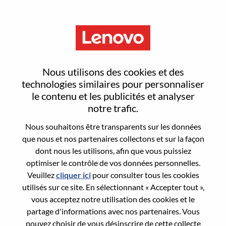
Menu
Client Manager
Nous utilisons des cookies et des
technologies similaires pour personnaliser
le contenu et les publicités et analyser
notre trafic.
Nous souhaitons être transparents sur les données
General Information
que nous et nos partenaires collectons et sur la façon
dont nous les utilisons, afin que vous puissiez
Req #
100017264
optimiser le contrôle de vos données personnelles.
Career Area:
Ventes
Veuillez
cliquer ici
pour consulter tous les cookies
utilisés sur ce site. En sélectionnant « Accepter tout »,
Country/Region:
Royaume-Uni
vous acceptez notre utilisation des cookies et le
State:
Hampshire
partage d'informations avec nos partenaires. Vous
City:
Farnborough
pouvez choisir de vous désinscrire de cette collecte