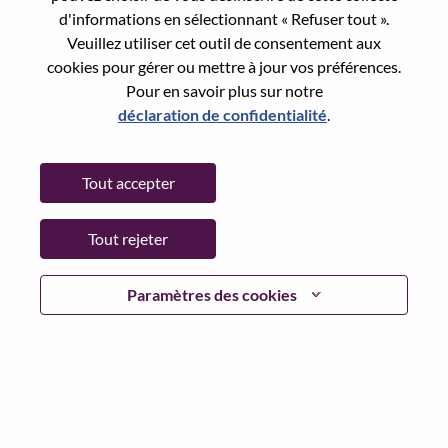
d'informations en sélectionnant « Refuser tout ».
Additional Locations
:
* Korea
Veuillez utiliser cet outil de consentement aux
Republic of
cookies pour gérer ou mettre à jour vos préférences.
Pour en savoir plus sur notre
déclaration de confidentialité
.
Why Work at Lenovo
Tout accepter
We are Lenovo. We do what we say. We own what we do.
We WOW our customers.
Tout rejeter
Lenovo is a US$83 billion revenue global technology
powerhouse, ranked #153 in the Fortune Global 500, and
Paramètres des cookies
serving millions of customers every day in 180 markets.
Focused on a bold vision to deliver Smarter Technology
for All, Lenovo has built on its success as the world’s
largest PC company with a full-stack portfolio of AI-
enabled, AI-ready, and AI-optimized devices (PCs,
workstations, smartphones, tablets), infrastructure
(server, storage, edge, high performance computing and