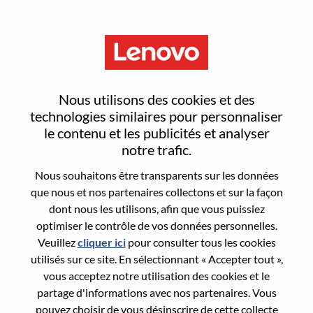
Menu
Consumer Sales, Korea
Nous utilisons des cookies et des
technologies similaires pour personnaliser
le contenu et les publicités et analyser
notre trafic.
Nous souhaitons être transparents sur les données
General Information
que nous et nos partenaires collectons et sur la façon
dont nous les utilisons, afin que vous puissiez
Req #
100017360
optimiser le contrôle de vos données personnelles.
Career Area:
Ventes
Veuillez
cliquer ici
pour consulter tous les cookies
utilisés sur ce site. En sélectionnant « Accepter tout »,
Country/Region:
Corée du Sud
vous acceptez notre utilisation des cookies et le
City:
Seoul
partage d'informations avec nos partenaires. Vous
Date:
Jeudi, juillet 9, 2026
pouvez choisir de vous désinscrire de cette collecte