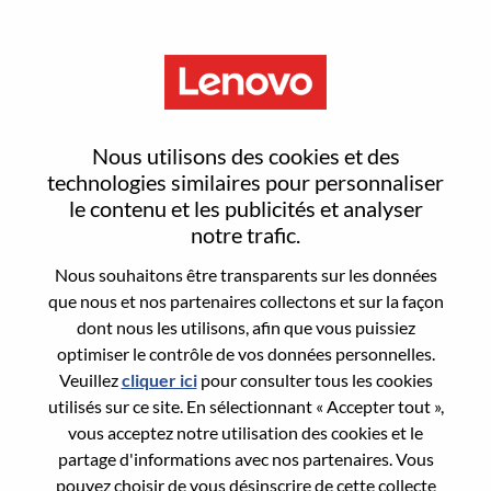
Menu
Data Product Manager
Nous utilisons des cookies et des
technologies similaires pour personnaliser
le contenu et les publicités et analyser
notre trafic.
Nous souhaitons être transparents sur les données
General Information
que nous et nos partenaires collectons et sur la façon
dont nous les utilisons, afin que vous puissiez
Req #
100016960
optimiser le contrôle de vos données personnelles.
Career Area:
Intelligence artificielle
Veuillez
cliquer ici
pour consulter tous les cookies
utilisés sur ce site. En sélectionnant « Accepter tout »,
Country/Region:
Chine
vous acceptez notre utilisation des cookies et le
State:
Guangdong
partage d'informations avec nos partenaires. Vous
City:
深圳（Shenzhen）
pouvez choisir de vous désinscrire de cette collecte