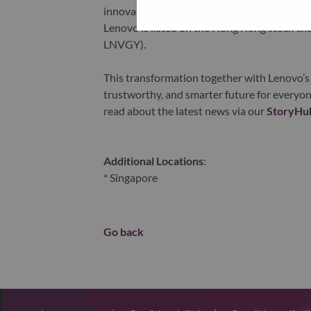
innovation is building a more equitable, tr
Lenovo is listed on the Hong Kong stock e
LNVGY).
This transformation together with Lenovo’s 
trustworthy, and smarter future for everyon
read about the latest news via our
StoryHu
Additional Locations
:
* Singapore
Go back