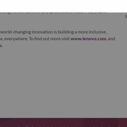
ustworthy, and smarter future for everyone, everywhere.
xchange under Lenovo Group Limited (HKSE: 992) (ADR:
world-changing innovation is building a more inclusive,
e, everywhere. To find out more visit
www.lenovo.com
, and
b
.