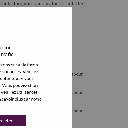
candidature, nous vous invitons à contacter
ability@lenovo.com
Partagez cet emploi:
hare Global Account Manager (Automation) with LinkedIn
Share Global Account Manager (Automation) with a friend v
 pour
Emplois similaires
trafic.
tons et sur la façon
[LPS] IT Sales Director
rsonnelles. Veuillez
SINGAPORE, Central Singapore, Singapour,
cepter tout », vous
s. Vous pouvez choisir
Global Account Manager - Singapore
Veuillez utiliser cet
SINGAPORE, Central Singapore, Singapour,
 savoir plus sur notre
Mid-Market Sales Representative
SINGAPORE, Central Singapore, Singapour,
rejeter
IT Sales Manager/Director