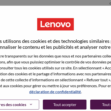
S
 utilisons des cookies et des technologies similaires
naliser le contenu et les publicités et analyser notre 
e transparents sur les données que nous et nos partenaires collec
sons, afin que vous puissiez optimiser le contrôle de vos données pe
wn what we do. We WOW our customers.
nsulter tous les cookies utilisés sur ce site. En sélectionnant « Ac
ation des cookies et le partage d'informations avec nos partenaire
echnology powerhouse, ranked #153 in the Fortune Global
de cette collecte d'informations en sélectionnant « Refuser tout ». 
 day in 180 markets. Focused on a bold vision to deliver
 aux cookies pour gérer ou mettre à jour vos préférences. Pour en
 on its success as the world’s largest PC company with a full-
déclaration de confidentialité
.
d AI-optimized devices (PCs, workstations, smartphones,
edge, high performance computing and software defined
es des cookies
Tout accepter
Tout 
ervices. Lenovo’s continued investment in world-changing