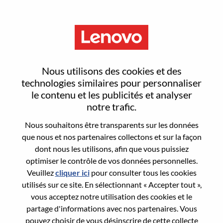
Menu
IT Financial BP
Nous utilisons des cookies et des
technologies similaires pour personnaliser
le contenu et les publicités et analyser
notre trafic.
Nous souhaitons être transparents sur les données
General Information
que nous et nos partenaires collectons et sur la façon
dont nous les utilisons, afin que vous puissiez
Req #
100016980
optimiser le contrôle de vos données personnelles.
Career Area:
Comptabilité/Finances
Veuillez
cliquer ici
pour consulter tous les cookies
utilisés sur ce site. En sélectionnant « Accepter tout »,
Country/Region:
Chine
vous acceptez notre utilisation des cookies et le
State:
Beijing
partage d'informations avec nos partenaires. Vous
City:
北京（Beijing）
pouvez choisir de vous désinscrire de cette collecte