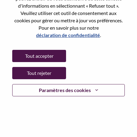
City:
Bucharest
d'informations en sélectionnant « Refuser tout ».
Date:
Lundi, juin 1, 2026
Veuillez utiliser cet outil de consentement aux
Additional Locations
:
cookies pour gérer ou mettre à jour vos préférences.
* Romania
Pour en savoir plus sur notre
déclaration de confidentialité
.
Why Work at Lenovo
Tout accepter
We are Lenovo. We do what we say. We own what we do.
We WOW our customers.
Tout rejeter
Lenovo is a US$83 billion revenue global technology
Paramètres des cookies
powerhouse, ranked #153 in the Fortune Global 500, and
serving millions of customers every day in 180 markets.
Focused on a bold vision to deliver Smarter Technology
for All, Lenovo has built on its success as the world’s
largest PC company with a full-stack portfolio of AI-
enabled, AI-ready, and AI-optimized devices (PCs,