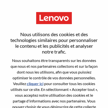
Menu
HVAC/Water Cooling Service
Nous utilisons des cookies et des
Engineer
technologies similaires pour personnaliser
le contenu et les publicités et analyser
notre trafic.
Nous souhaitons être transparents sur les données
que nous et nos partenaires collectons et sur la façon
dont nous les utilisons, afin que vous puissiez
General Information
optimiser le contrôle de vos données personnelles.
Veuillez
cliquer ici
pour consulter tous les cookies
Req #
100017159
utilisés sur ce site. En sélectionnant « Accepter tout »,
Career Area:
Services
vous acceptez notre utilisation des cookies et le
partage d'informations avec nos partenaires. Vous
Country/Region:
Roumanie
pouvez choisir de vous désinscrire de cette collecte