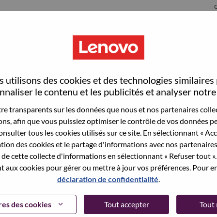
S
 utilisons des cookies et des technologies similaires
naliser le contenu et les publicités et analyser notre 
e transparents sur les données que nous et nos partenaires collec
sons, afin que vous puissiez optimiser le contrôle de vos données pe
wn what we do. We WOW our customers.
nsulter tous les cookies utilisés sur ce site. En sélectionnant « Ac
ation des cookies et le partage d'informations avec nos partenaire
echnology powerhouse, ranked #196 in the Fortune Global
de cette collecte d'informations en sélectionnant « Refuser tout ». 
 day in 180 markets. Focused on a bold vision to deliver
 aux cookies pour gérer ou mettre à jour vos préférences. Pour en
 on its success as the world’s largest PC company with a full-
déclaration de confidentialité
.
d AI-optimized devices (PCs, workstations, smartphones,
edge, high performance computing and software defined
es des cookies
Tout accepter
Tout 
ervices. Lenovo’s continued investment in world-changing