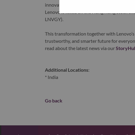
innovation is building a more equitable, tr
Lenovo is listed on the Hong Kong stock e
LNVGY).
This transformation together with Lenovo’s 
trustworthy, and smarter future for everyon
read about the latest news via our
StoryHu
Additional Locations
:
* India
Go back