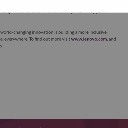
ustworthy, and smarter future for everyone, everywhere.
xchange under Lenovo Group Limited (HKSE: 992) (ADR:
world-changing innovation is building a more inclusive,
e, everywhere. To find out more visit
www.lenovo.com
, and
b
.