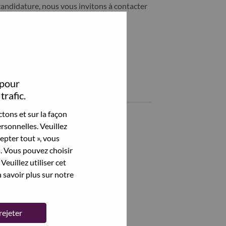
candidature, nous vous invitons à contacter
ability@lenovo.com
Partagez cet emploi:
hare TA Customer Success & AI Operations Partner with LinkedI
Share TA Customer Success & AI Operations Partner with a f
 pour
Emplois similaires
trafic.
tons et sur la façon
Voir tout
rsonnelles. Veuillez
cepter tout », vous
s. Vous pouvez choisir
Veuillez utiliser cet
 savoir plus sur notre
rejeter