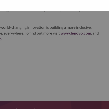
ustworthy, and smarter future for everyone, everywhere.
xchange under Lenovo Group Limited (HKSE: 992) (ADR:
world-changing innovation is building a more inclusive,
e, everywhere. To find out more visit
www.lenovo.com
, and
b
.