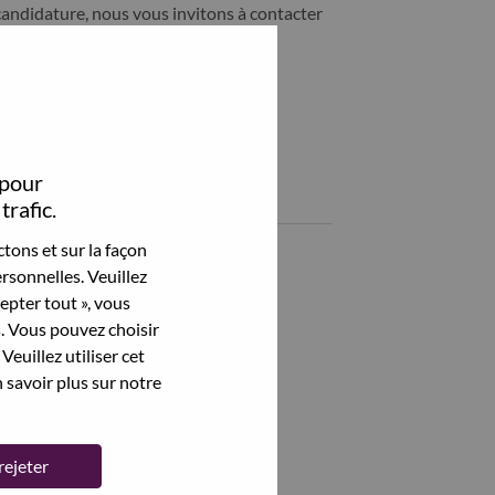
candidature, nous vous invitons à contacter
ability@lenovo.com
Partagez cet emploi:
hare Technical Project Manager with LinkedIn
Share Technical Project Manager with a friend via e-mail
 pour
Emplois similaires
trafic.
tons et sur la façon
Network Management SME
rsonnelles. Veuillez
Mumbai, Maharashtra, Inde,
cepter tout », vous
s. Vous pouvez choisir
IT Service Quality & Audit Lead
Veuillez utiliser cet
Mumbai, Maharashtra, Inde,
 savoir plus sur notre
Compliance Management L1
Mumbai, Maharashtra, Inde,
rejeter
Voir tout