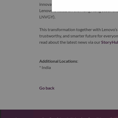
innovation is building a more equitable, tr
Lenovo is listed on the Hong Kong stock e
LNVGY).
This transformation together with Lenovo’s 
trustworthy, and smarter future for everyon
read about the latest news via our
StoryHu
Additional Locations
:
* India
Go back