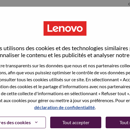
S
 utilisons des cookies et des technologies similaires
naliser le contenu et les publicités et analyser notre 
e transparents sur les données que nous et nos partenaires collec
sons, afin que vous puissiez optimiser le contrôle de vos données pe
wn what we do. We WOW our customers.
nsulter tous les cookies utilisés sur ce site. En sélectionnant « Ac
ation des cookies et le partage d'informations avec nos partenaire
echnology powerhouse, ranked #153 in the Fortune Global
de cette collecte d'informations en sélectionnant « Refuser tout ». 
 day in 180 markets. Focused on a bold vision to deliver
 aux cookies pour gérer ou mettre à jour vos préférences. Pour en
 on its success as the world’s largest PC company with a full-
déclaration de confidentialité
.
d AI-optimized devices (PCs, workstations, smartphones,
edge, high performance computing and software defined
es des cookies
Tout accepter
Tout 
ervices. Lenovo’s continued investment in world-changing