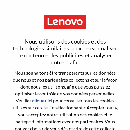
Menu
Principal Private Cloud
Nous utilisons des cookies et des
Architect
technologies similaires pour personnaliser
le contenu et les publicités et analyser
notre trafic.
Nous souhaitons être transparents sur les données
que nous et nos partenaires collectons et sur la façon
dont nous les utilisons, afin que vous puissiez
General Information
optimiser le contrôle de vos données personnelles.
Veuillez
cliquer ici
pour consulter tous les cookies
Req #
WD00100041
utilisés sur ce site. En sélectionnant « Accepter tout »,
Career Area:
Cloud Computing
vous acceptez notre utilisation des cookies et le
partage d'informations avec nos partenaires. Vous
Country/Region:
États-Unis d’Amérique
pouvez choisir de vous désinscrire de cette collecte