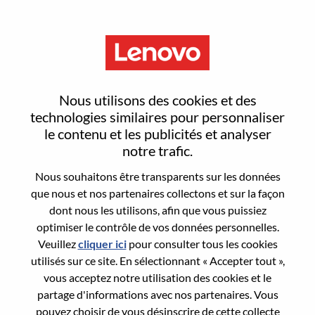
Menu
Public Sector Sales Manager
Nous utilisons des cookies et des
technologies similaires pour personnaliser
le contenu et les publicités et analyser
notre trafic.
Nous souhaitons être transparents sur les données
General Information
que nous et nos partenaires collectons et sur la façon
dont nous les utilisons, afin que vous puissiez
Req #
WD00100788
optimiser le contrôle de vos données personnelles.
Career Area:
Ventes
Veuillez
cliquer ici
pour consulter tous les cookies
utilisés sur ce site. En sélectionnant « Accepter tout »,
Country/Region:
Royaume-Uni
vous acceptez notre utilisation des cookies et le
State:
Hampshire
partage d'informations avec nos partenaires. Vous
City:
Farnborough
pouvez choisir de vous désinscrire de cette collecte