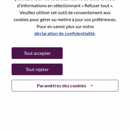
Req #
WD00100120
d'informations en sélectionnant « Refuser tout ».
Career Area:
Ventes
Veuillez utiliser cet outil de consentement aux
Country/Region:
Allemagne
cookies pour gérer ou mettre à jour vos préférences.
Pour en savoir plus sur notre
City:
Stuttgart
déclaration de confidentialité
.
Date:
Mardi, juin 30, 2026
Working Time:
Full-time
Tout accepter
Additional Locations
:
* Germany
Tout rejeter
Why Work at Lenovo
Paramètres des cookies
We are Lenovo. We do what we say. We own what we do.
We WOW our customers.
Lenovo is a US$83 billion revenue global technology
powerhouse, ranked #153 in the Fortune Global 500, and