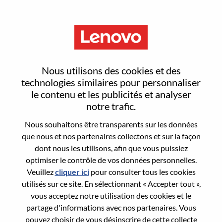
Menu
Retail Solutions Sales Executive
Nous utilisons des cookies et des
M/f/d – Store Modernization,
technologies similaires pour personnaliser
le contenu et les publicités et analyser
Managed Services & Retail AI
notre trafic.
(SSG)
Nous souhaitons être transparents sur les données
que nous et nos partenaires collectons et sur la façon
dont nous les utilisons, afin que vous puissiez
optimiser le contrôle de vos données personnelles.
Veuillez
cliquer ici
pour consulter tous les cookies
utilisés sur ce site. En sélectionnant « Accepter tout »,
vous acceptez notre utilisation des cookies et le
General Information
partage d'informations avec nos partenaires. Vous
pouvez choisir de vous désinscrire de cette collecte