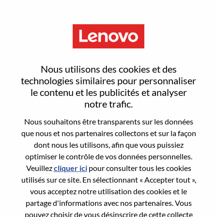
Menu
WW Sales Operations Leader -
Nous utilisons des cookies et des
Solutions And Services Group
technologies similaires pour personnaliser
le contenu et les publicités et analyser
notre trafic.
Nous souhaitons être transparents sur les données
que nous et nos partenaires collectons et sur la façon
dont nous les utilisons, afin que vous puissiez
General Information
optimiser le contrôle de vos données personnelles.
Veuillez
cliquer ici
pour consulter tous les cookies
Req #
WD00101320
utilisés sur ce site. En sélectionnant « Accepter tout »,
Career Area:
Operations
vous acceptez notre utilisation des cookies et le
partage d'informations avec nos partenaires. Vous
Country/Region:
États-Unis d’Amérique
pouvez choisir de vous désinscrire de cette collecte