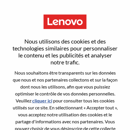
Menu
Sales Specialist
Nous utilisons des cookies et des
technologies similaires pour personnaliser
le contenu et les publicités et analyser
notre trafic.
Nous souhaitons être transparents sur les données
General Information
que nous et nos partenaires collectons et sur la façon
dont nous les utilisons, afin que vous puissiez
Req #
WD00096277
optimiser le contrôle de vos données personnelles.
Career Area:
Ventes
Veuillez
cliquer ici
pour consulter tous les cookies
utilisés sur ce site. En sélectionnant « Accepter tout »,
Country/Region:
Danemark
vous acceptez notre utilisation des cookies et le
State:
Capital
partage d'informations avec nos partenaires. Vous
City:
Frederiksberg
pouvez choisir de vous désinscrire de cette collecte