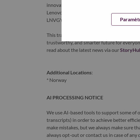
innovation is building a more equitable, tr
Lenovo is listed on the Hong Kong stock e
Paramètr
LNVGY).
This transformation together with Lenovo’s 
trustworthy, and smarter future for everyon
read about the latest news via our
StoryHu
Additional Locations
:
* Norway
AI PROCESSING NOTICE
We use AI-based tools to support some of ou
transcripts) in order to achieve better effi
make mistakes, but we always make sure th
always opt-out or contact us in case of any 