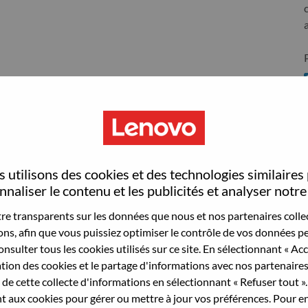
S
 utilisons des cookies et des technologies similaires
wn what we do. We WOW our customers.
naliser le contenu et les publicités et analyser notre 
e transparents sur les données que nous et nos partenaires collec
echnology powerhouse, ranked #153 in the Fortune Global
sons, afin que vous puissiez optimiser le contrôle de vos données pe
 day in 180 markets. Focused on a bold vision to deliver
nsulter tous les cookies utilisés sur ce site. En sélectionnant « Ac
 on its success as the world’s largest PC company with a full-
ation des cookies et le partage d'informations avec nos partenaire
d AI-optimized devices (PCs, workstations, smartphones,
de cette collecte d'informations en sélectionnant « Refuser tout ». 
edge, high performance computing and software defined
 aux cookies pour gérer ou mettre à jour vos préférences. Pour en
ervices. Lenovo’s continued investment in world-changing