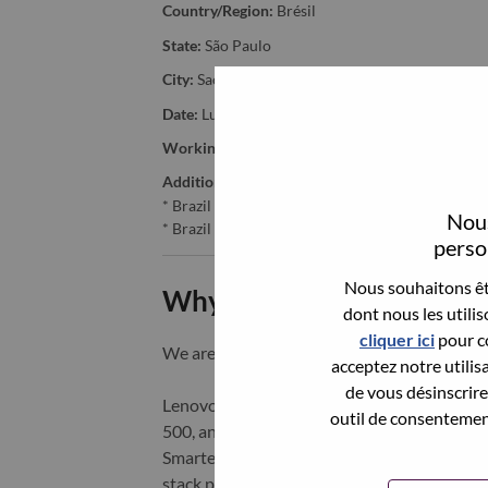
Country/Region:
Brésil
State:
São Paulo
City:
Sao Paulo
Date:
Lundi, juin 1, 2026
Working Time:
Full-time
Additional Locations
:
* Brazil - São Paulo - São Paulo
Nous
* Brazil - São Paulo - Sao Paulo
person
Nous souhaitons êtr
Why Work at Lenovo
dont nous les utili
cliquer ici
pour co
We are Lenovo. We do what we say. We o
acceptez notre utilis
de vous désinscrire 
Lenovo is a US$83 billion revenue global t
outil de consentement
500, and serving millions of customers every
Smarter Technology for All, Lenovo has built
stack portfolio of AI-enabled, AI-ready, an