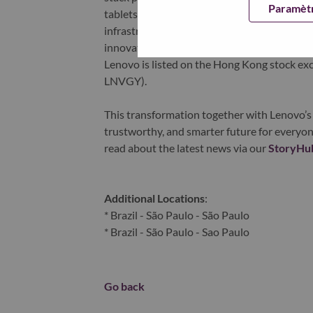
Paramètr
tablets), infrastructure (server, storage, 
infrastructure), software, solutions, and s
innovation is building a more equitable, tr
Lenovo is listed on the Hong Kong stock e
LNVGY).
This transformation together with Lenovo’s 
trustworthy, and smarter future for everyon
read about the latest news via our
StoryHu
Additional Locations
:
* Brazil - São Paulo - São Paulo
* Brazil - São Paulo - Sao Paulo
Go back