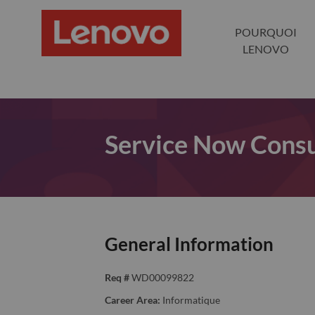
POURQUOI
LENOVO
Service Now Consu
General Information
Req #
WD00099822
Career Area:
Informatique