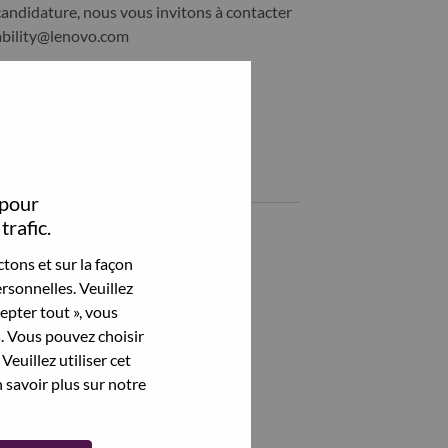
candidature, nous vous invitons à contacter
ability@lenovo.com
Partagez cet emploi:
hare Service Now Consultant with LinkedIn
Share Service Now Consultant with a friend via e-mail
Emplois similaires
 pour
trafic.
Analista de Suporte em Campo III
Sao Paulo, São Paulo, Brésil,
tons et sur la façon
rsonnelles. Veuillez
Technical Process Analyst
cepter tout », vous
Sao Paulo, São Paulo, Brésil,
s. Vous pouvez choisir
Veuillez utiliser cet
Service Desk Team Leader
 savoir plus sur notre
Sao Paulo, São Paulo, Brésil,
ServiceNow Solution Architect