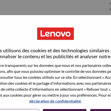
S
 utilisons des cookies et des technologies similaires
naliser le contenu et les publicités et analyser notre 
e transparents sur les données que nous et nos partenaires collec
sons, afin que vous puissiez optimiser le contrôle de vos données pe
nsulter tous les cookies utilisés sur ce site. En sélectionnant « Ac
wn what we do. We WOW our customers.
ation des cookies et le partage d'informations avec nos partenaire
de cette collecte d'informations en sélectionnant « Refuser tout ». 
echnology powerhouse, ranked #153 in the Fortune Global
 aux cookies pour gérer ou mettre à jour vos préférences. Pour en
 day in 180 markets. Focused on a bold vision to deliver
déclaration de confidentialité
.
 on its success as the world’s largest PC company with a full-
d AI-optimized devices (PCs, workstations, smartphones,