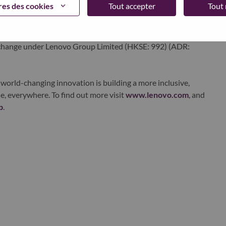
es des cookies
Tout accepter
Tout 
edge, high performance computing and software defined
ervices. Lenovo’s continued investment in world-changing
ustworthy, and smarter future for everyone, everywhere.
xchange under Lenovo Group Limited (HKSE: 992) (ADR:
world-changing innovation is building a more inclusive,
e, everywhere. To find out more visit
www.lenovo.com
, and
b
.