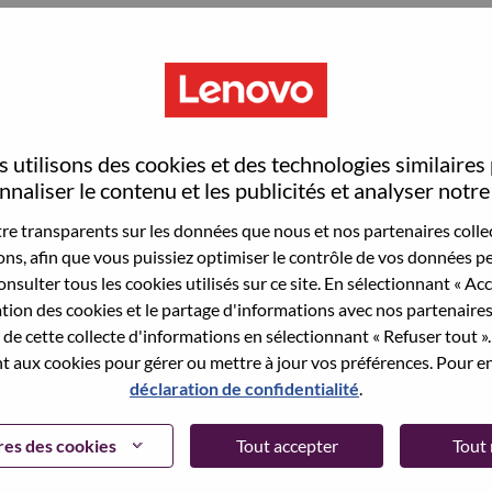
S
 utilisons des cookies et des technologies similaires
naliser le contenu et les publicités et analyser notre 
e transparents sur les données que nous et nos partenaires collec
sons, afin que vous puissiez optimiser le contrôle de vos données pe
wn what we do. We WOW our customers.
nsulter tous les cookies utilisés sur ce site. En sélectionnant « Ac
ation des cookies et le partage d'informations avec nos partenaire
echnology powerhouse, ranked #153 in the Fortune Global
de cette collecte d'informations en sélectionnant « Refuser tout ». 
 day in 180 markets. Focused on a bold vision to deliver
 aux cookies pour gérer ou mettre à jour vos préférences. Pour en
 on its success as the world’s largest PC company with a full-
déclaration de confidentialité
.
d AI-optimized devices (PCs, workstations, smartphones,
edge, high performance computing and software defined
es des cookies
Tout accepter
Tout 
ervices. Lenovo’s continued investment in world-changing
ustworthy, and smarter future for everyone, everywhere.