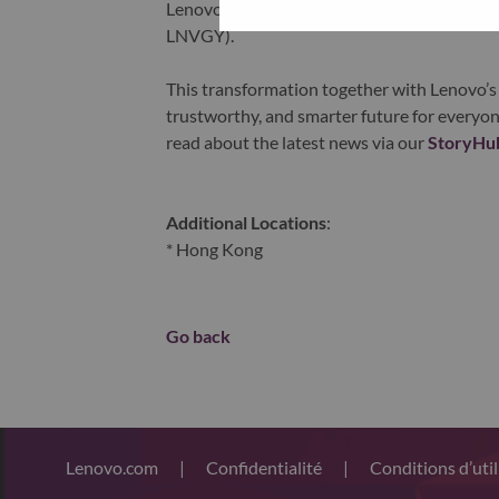
Lenovo is listed on the Hong Kong stock e
LNVGY).
This transformation together with Lenovo’s 
trustworthy, and smarter future for everyon
read about the latest news via our
StoryHu
Additional Locations
:
* Hong Kong
Go back
Lenovo.com
|
Confidentialité
|
Conditions d’uti