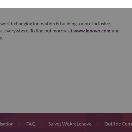
xchange under Lenovo Group Limited (HKSE: 992) (ADR:
world-changing innovation is building a more inclusive,
e, everywhere. To find out more visit
www.lenovo.com
, and
b
.
lisation
|
FAQ
|
Suivez WeAreLenovo
|
Outil de Con