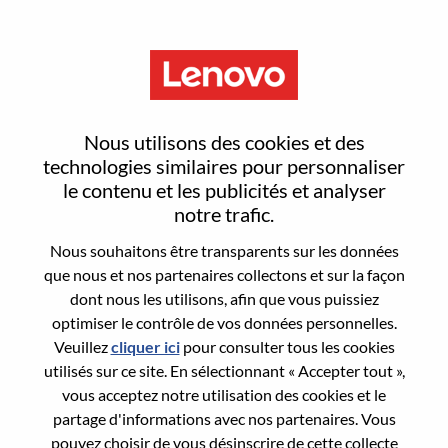
Menu
Solutions & Services Executive
Nous utilisons des cookies et des
technologies similaires pour personnaliser
le contenu et les publicités et analyser
notre trafic.
Nous souhaitons être transparents sur les données
General Information
que nous et nos partenaires collectons et sur la façon
dont nous les utilisons, afin que vous puissiez
Req #
WD00100939
optimiser le contrôle de vos données personnelles.
Career Area:
Ventes
Veuillez
cliquer ici
pour consulter tous les cookies
utilisés sur ce site. En sélectionnant « Accepter tout »,
Country/Region:
Inde
vous acceptez notre utilisation des cookies et le
State:
Karnataka
partage d'informations avec nos partenaires. Vous
City:
BANGALORE
pouvez choisir de vous désinscrire de cette collecte