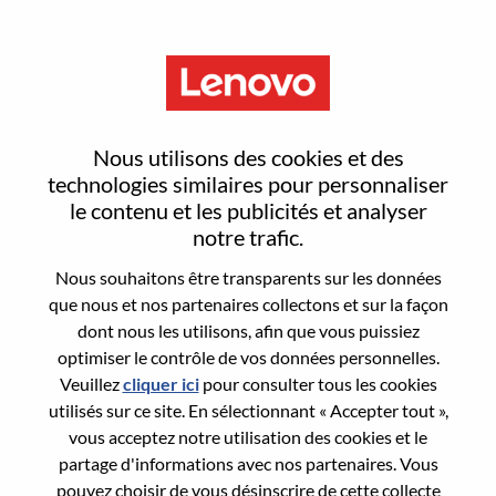
Menu
Solutions & Services Executive
Nous utilisons des cookies et des
technologies similaires pour personnaliser
le contenu et les publicités et analyser
notre trafic.
Nous souhaitons être transparents sur les données
General Information
que nous et nos partenaires collectons et sur la façon
dont nous les utilisons, afin que vous puissiez
Req #
WD00101535
optimiser le contrôle de vos données personnelles.
Career Area:
Ventes
Veuillez
cliquer ici
pour consulter tous les cookies
utilisés sur ce site. En sélectionnant « Accepter tout »,
Country/Region:
Hong Kong
vous acceptez notre utilisation des cookies et le
City:
Hong Kong
partage d'informations avec nos partenaires. Vous
Date:
Mardi, juin 30, 2026
pouvez choisir de vous désinscrire de cette collecte