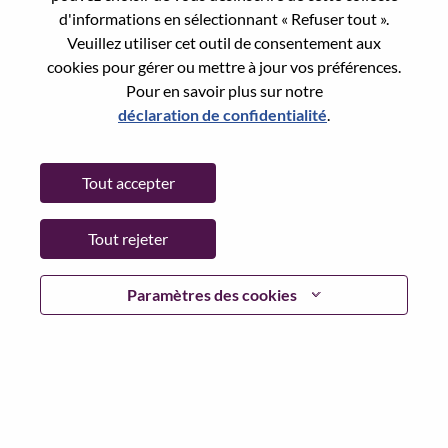
d'informations en sélectionnant « Refuser tout ».
Country/Region:
Japon
Veuillez utiliser cet outil de consentement aux
State:
Tokyo
cookies pour gérer ou mettre à jour vos préférences.
City:
Chiyoda-Ku
Pour en savoir plus sur notre
Date:
Mercredi, juin 10, 2026
déclaration de confidentialité
.
Working Time:
Full-time
Additional Locations
:
Tout accepter
* Japan - Tōkyō - Chiyoda-Ku
Tout rejeter
Why Work at Lenovo
Paramètres des cookies
We are Lenovo. We do what we say. We own what we do.
We WOW our customers.
Lenovo is a US$83 billion revenue global technology
powerhouse, ranked #153 in the Fortune Global 500, and
serving millions of customers every day in 180 markets.