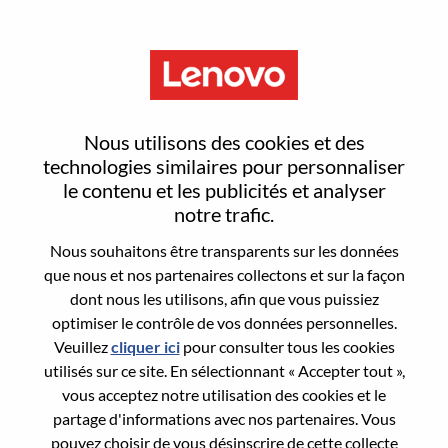
Menu
Solutions & Services Sales
Nous utilisons des cookies et des
Specialist - DaaS/ IaaS (Mid
technologies similaires pour personnaliser
le contenu et les publicités et analyser
Market & Channel)
notre trafic.
Nous souhaitons être transparents sur les données
que nous et nos partenaires collectons et sur la façon
dont nous les utilisons, afin que vous puissiez
optimiser le contrôle de vos données personnelles.
Veuillez
cliquer ici
pour consulter tous les cookies
General Information
utilisés sur ce site. En sélectionnant « Accepter tout »,
vous acceptez notre utilisation des cookies et le
Req #
WD00099777
partage d'informations avec nos partenaires. Vous
Career Area:
Ventes
pouvez choisir de vous désinscrire de cette collecte