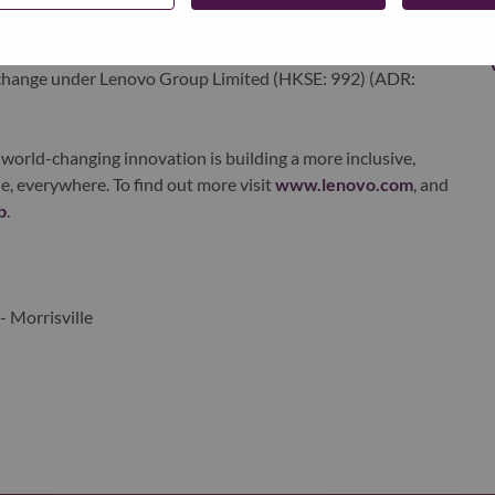
ervices. Lenovo’s continued investment in world-changing
ustworthy, and smarter future for everyone, everywhere.
xchange under Lenovo Group Limited (HKSE: 992) (ADR:
world-changing innovation is building a more inclusive,
e, everywhere. To find out more visit
www.lenovo.com
, and
b
.
- Morrisville