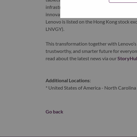
infrastructure), software, solutions, and s
innovation is building a more equitable, tr
Lenovo is listed on the Hong Kong stock e
LNVGY).
This transformation together with Lenovo’s 
trustworthy, and smarter future for everyon
read about the latest news via our
StoryHu
Additional Locations
:
* United States of America - North Carolina 
Go back