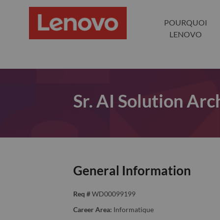
POURQUOI
LENOVO
Sr. AI Solution Arc
General Information
Req #
WD00099199
Career Area:
Informatique