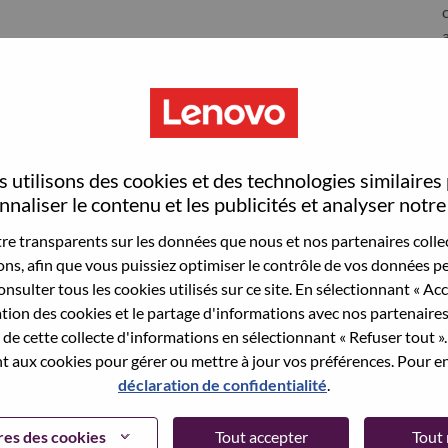
S
 utilisons des cookies et des technologies similaires
rrisville
naliser le contenu et les publicités et analyser notre 
e transparents sur les données que nous et nos partenaires collec
sons, afin que vous puissiez optimiser le contrôle de vos données pe
nsulter tous les cookies utilisés sur ce site. En sélectionnant « Ac
wn what we do. We WOW our customers.
ation des cookies et le partage d'informations avec nos partenaire
de cette collecte d'informations en sélectionnant « Refuser tout ». 
echnology powerhouse, ranked #153 in the Fortune Global
 aux cookies pour gérer ou mettre à jour vos préférences. Pour en
 day in 180 markets. Focused on a bold vision to deliver
déclaration de confidentialité
.
 on its success as the world’s largest PC company with a full-
d AI-optimized devices (PCs, workstations, smartphones,
es des cookies
Tout accepter
Tout 
edge, high performance computing and software defined