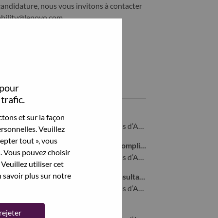
candidature, nous vous invitons à contacter
ability@lenovo.com
Partagez cet emploi:
hare Sr. AI Solution Architect with LinkedIn
Share Sr. AI Solution Architect with a friend via e-mail
 pour
Emplois similaires
trafic.
Customer Care Case Manager
tons et sur la façon
Morrisville, North Carolina, États-Unis d’Amérique,
rsonnelles. Veuillez
cepter tout », vous
Sr. Manager, Cyber Resilience Act Compliance
s. Vous pouvez choisir
Morrisville, North Carolina, États-Unis d’Amérique,
Veuillez utiliser cet
 savoir plus sur notre
Principal Digital Transformation Consultant
Morrisville, North Carolina, États-Unis d’Amérique,
Director, AI Solution Delivery
rejeter