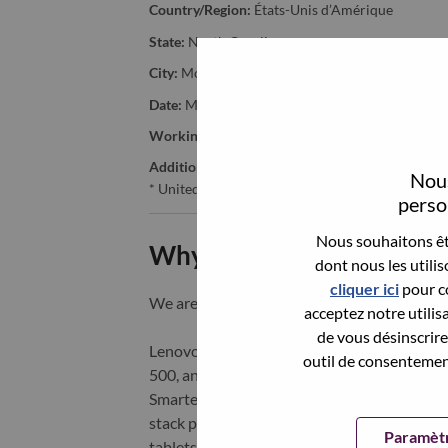
Country/Region:
États-Unis d’Amérique
State:
North Carolina
City:
Morrisville
Date:
Mardi, mai 26, 2026
Working Time:
Full-time
Additional Locations
:
Nous
* United States of America - North Carolina - Mo
person
Nous souhaitons êtr
Why Work at Lenovo
dont nous les utili
cliquer ici
pour co
We are Lenovo. We do what we say. We o
acceptez notre utilis
de vous désinscrire 
Lenovo is a US$83 billion revenue global t
outil de consentement
500, and serving millions of customers every
Smarter Technology for All, Lenovo has built
stack portfolio of AI-enabled, AI-ready, an
Paramètr
tablets), infrastructure (server, storage, 