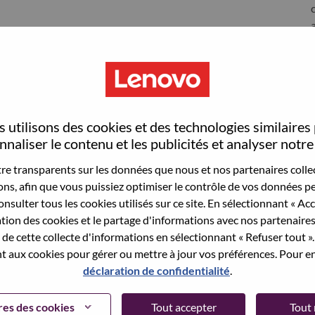
S
 utilisons des cookies et des technologies similaires
naliser le contenu et les publicités et analyser notre 
e transparents sur les données que nous et nos partenaires collec
sons, afin que vous puissiez optimiser le contrôle de vos données pe
nsulter tous les cookies utilisés sur ce site. En sélectionnant « Ac
wn what we do. We WOW our customers.
ation des cookies et le partage d'informations avec nos partenaire
de cette collecte d'informations en sélectionnant « Refuser tout ». 
echnology powerhouse, ranked #196 in the Fortune Global
 aux cookies pour gérer ou mettre à jour vos préférences. Pour en
 day in 180 markets. Focused on a bold vision to deliver
déclaration de confidentialité
.
 on its success as the world’s largest PC company with a full-
d AI-optimized devices (PCs, workstations, smartphones,
es des cookies
Tout accepter
Tout 
edge, high performance computing and software defined