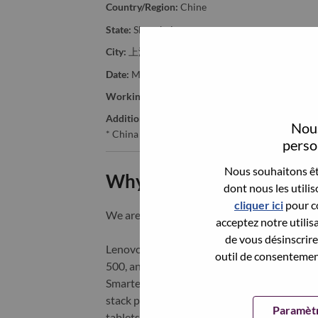
Country/Region:
Chine
State:
Shanghai
City:
上海（Shanghai）
Date:
Mercredi, juin 17, 2026
Working Time:
Full-time
Additional Locations
:
Nous
* China - Shanghai - 上海（Shanghai）
person
Nous souhaitons êtr
Why Work at Lenovo
dont nous les utili
cliquer ici
pour co
We are Lenovo. We do what we say. We o
acceptez notre utilis
de vous désinscrire 
Lenovo is a US$83 billion revenue global t
outil de consentement
500, and serving millions of customers every
Smarter Technology for All, Lenovo has built
stack portfolio of AI-enabled, AI-ready, an
Paramètr
tablets), infrastructure (server, storage, 