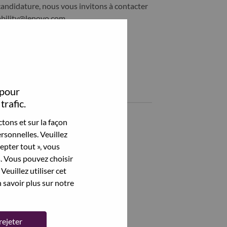
candidature, nous vous invitons à contacter
ability@lenovo.com
Partagez cet emploi:
hare Sr. Manager, Solution head with LinkedIn
Share Sr. Manager, Solution head with a friend via e-mail
 pour
Emplois similaires
trafic.
智能座舱软件SQA
tons et sur la façon
上海（Shanghai）, Shanghai, Chine,
rsonnelles. Veuillez
cepter tout », vous
Security & Privacy Engineer
s. Vous pouvez choisir
上海（Shanghai）, Shanghai, Chine,
Veuillez utiliser cet
 savoir plus sur notre
智驾域控制器硬件工程师
上海（Shanghai）, Shanghai, Chine,
智能座舱多语言专家
rejeter