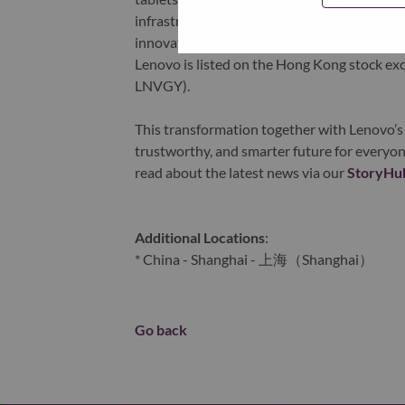
infrastructure), software, solutions, and s
innovation is building a more equitable, tr
Lenovo is listed on the Hong Kong stock e
LNVGY).
This transformation together with Lenovo’s 
trustworthy, and smarter future for everyon
read about the latest news via our
StoryHu
Additional Locations
:
* China - Shanghai - 上海（Shanghai）
Go back