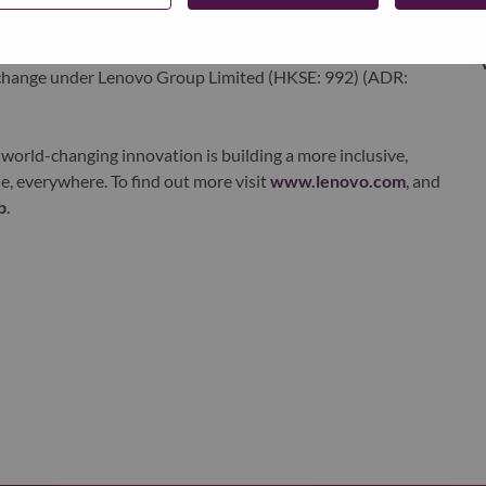
ervices. Lenovo’s continued investment in world-changing
ustworthy, and smarter future for everyone, everywhere.
xchange under Lenovo Group Limited (HKSE: 992) (ADR:
world-changing innovation is building a more inclusive,
e, everywhere. To find out more visit
www.lenovo.com
, and
b
.