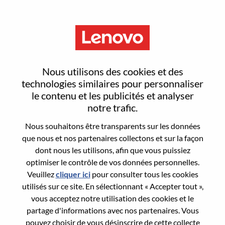
Menu
Senior Sales Engineer
Nous utilisons des cookies et des
technologies similaires pour personnaliser
le contenu et les publicités et analyser
notre trafic.
Nous souhaitons être transparents sur les données
General Information
que nous et nos partenaires collectons et sur la façon
dont nous les utilisons, afin que vous puissiez
Req #
WD00101561
optimiser le contrôle de vos données personnelles.
Career Area:
Ventes
Veuillez
cliquer ici
pour consulter tous les cookies
utilisés sur ce site. En sélectionnant « Accepter tout »,
Country/Region:
États-Unis d’Amérique
vous acceptez notre utilisation des cookies et le
State:
North Carolina
partage d'informations avec nos partenaires. Vous
City:
Morrisville
pouvez choisir de vous désinscrire de cette collecte