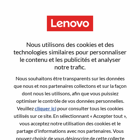
Menu
Sr. Solutions & Services
Nous utilisons des cookies et des
Executive - Sports Vertical
technologies similaires pour personnaliser
le contenu et les publicités et analyser
M/f/d
notre trafic.
Nous souhaitons être transparents sur les données
que nous et nos partenaires collectons et sur la façon
dont nous les utilisons, afin que vous puissiez
optimiser le contrôle de vos données personnelles.
Veuillez
cliquer ici
pour consulter tous les cookies
General Information
utilisés sur ce site. En sélectionnant « Accepter tout »,
vous acceptez notre utilisation des cookies et le
Req #
WD00101385
partage d'informations avec nos partenaires. Vous
Career Area:
Ventes
pouvez choisir de vous désinscrire de cette collecte