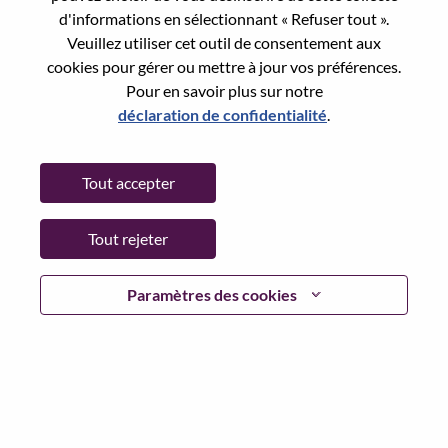
d'informations en sélectionnant « Refuser tout ».
Country/Region:
Allemagne
Veuillez utiliser cet outil de consentement aux
State:
Baden-Wurttemberg
cookies pour gérer ou mettre à jour vos préférences.
City:
Stuttgart
Pour en savoir plus sur notre
Date:
Mardi, juillet 21, 2026
déclaration de confidentialité
.
Working Time:
Full-time
Additional Locations
:
Tout accepter
* Germany - Berlin - Berlin
* Germany - Hamburg - Hamburg
Tout rejeter
* Germany - Bavaria - Munich
* Germany - North Rhine-Westphalia - Cologne
* Germany - Baden-Württemberg - Stuttgart
Paramètres des cookies
* Germany - Lower Saxony - Hannover
* Switzerland - Zürich - Zürich
* Austria - Salzburg - Salzburg
* Austria - Vienna - Vienna
Why Work at Lenovo