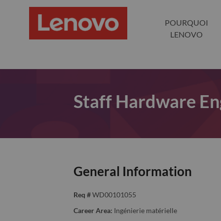
POURQUOI
LENOVO
Staff Hardware En
General Information
Req #
WD00101055
Career Area:
Ingénierie matérielle