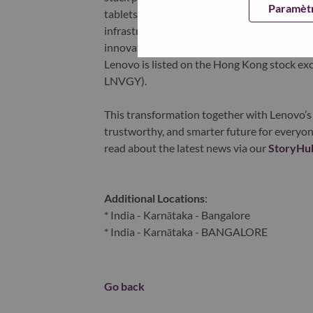
Paramètr
tablets), infrastructure (server, storage, 
infrastructure), software, solutions, and s
innovation is building a more equitable, tr
Lenovo is listed on the Hong Kong stock e
LNVGY).
This transformation together with Lenovo’s 
trustworthy, and smarter future for everyon
read about the latest news via our
StoryHu
Additional Locations
:
* India - Karnātaka - Bangalore
* India - Karnātaka - BANGALORE
Go back