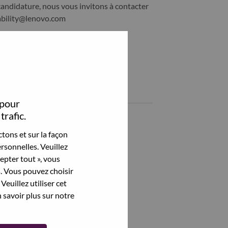
candidature, nous vous invitons à contacter
ability@lenovo.com
Partagez cet emploi:
hare Staff Hardware Engineer I with LinkedIn
Share Staff Hardware Engineer I with a friend via e-mail
Emplois similaires
 pour
trafic.
AI Testing Engineer
BANGALORE, Karnataka, Inde,
tons et sur la façon
rsonnelles. Veuillez
Windows Systems & Design Lead
cepter tout », vous
BANGALORE, Karnataka, Inde,
s. Vous pouvez choisir
Veuillez utiliser cet
Hardware Engineer II
 savoir plus sur notre
BANGALORE, Karnataka, Inde,
Customer Quality Management