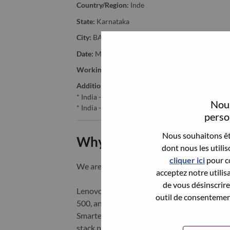
Country/Region:
Inde
State:
Karnataka
City:
BANGALORE
Date:
Mercredi, juin 24, 2026
Working Time:
Full-time
Additional Locations
:
* India - Karnātaka - Bangalore
Nous
* India - Karnātaka - BANGALORE
person
Nous souhaitons êtr
Why Work at Lenovo
dont nous les utili
cliquer ici
pour co
We are Lenovo. We do what we say. We o
acceptez notre utilis
de vous désinscrire 
Lenovo is a US$83 billion revenue global t
outil de consentement
500, and serving millions of customers every
Smarter Technology for All, Lenovo has built
stack portfolio of AI-enabled, AI-ready, an