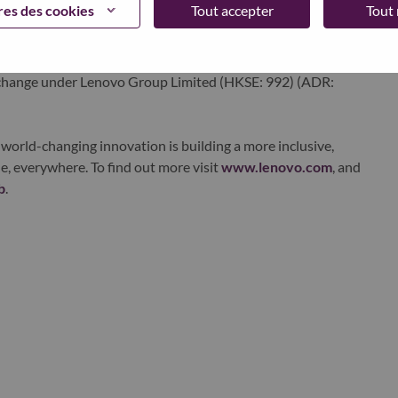
es des cookies
Tout accepter
Tout 
edge, high performance computing and software defined
ervices. Lenovo’s continued investment in world-changing
ustworthy, and smarter future for everyone, everywhere.
xchange under Lenovo Group Limited (HKSE: 992) (ADR:
world-changing innovation is building a more inclusive,
e, everywhere. To find out more visit
www.lenovo.com
, and
b
.