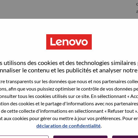
S
 utilisons des cookies et des technologies similaires
naliser le contenu et les publicités et analyser notre 
e transparents sur les données que nous et nos partenaires collec
sons, afin que vous puissiez optimiser le contrôle de vos données pe
nsulter tous les cookies utilisés sur ce site. En sélectionnant « Ac
wn what we do. We WOW our customers.
ation des cookies et le partage d'informations avec nos partenaire
de cette collecte d'informations en sélectionnant « Refuser tout ». 
echnology powerhouse, ranked #196 in the Fortune Global
 aux cookies pour gérer ou mettre à jour vos préférences. Pour en
 day in 180 markets. Focused on a bold vision to deliver
déclaration de confidentialité
.
 on its success as the world’s largest PC company with a full-
d AI-optimized devices (PCs, workstations, smartphones,