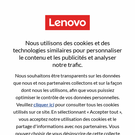
Menu
Strategic Account Executive –
Nous utilisons des cookies et des
AI Infrastructure (San Jose, CA)
technologies similaires pour personnaliser
le contenu et les publicités et analyser
notre trafic.
Nous souhaitons être transparents sur les données
que nous et nos partenaires collectons et sur la façon
dont nous les utilisons, afin que vous puissiez
General Information
optimiser le contrôle de vos données personnelles.
Veuillez
cliquer ici
pour consulter tous les cookies
Req #
WD00101496
utilisés sur ce site. En sélectionnant « Accepter tout »,
Career Area:
Ventes
vous acceptez notre utilisation des cookies et le
partage d'informations avec nos partenaires. Vous
Country/Region:
États-Unis d’Amérique
pouvez choisir de vous désinscrire de cette collecte