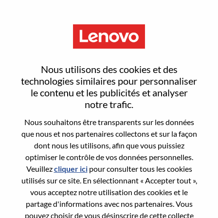
Menu
Strategic Insights Analyst
Nous utilisons des cookies et des
technologies similaires pour personnaliser
le contenu et les publicités et analyser
notre trafic.
Nous souhaitons être transparents sur les données
General Information
que nous et nos partenaires collectons et sur la façon
dont nous les utilisons, afin que vous puissiez
Req #
WD00099488
optimiser le contrôle de vos données personnelles.
Career Area:
Stratégie et opérations
Veuillez
cliquer ici
pour consulter tous les cookies
utilisés sur ce site. En sélectionnant « Accepter tout »,
Country/Region:
États-Unis d’Amérique
vous acceptez notre utilisation des cookies et le
State:
North Carolina
partage d'informations avec nos partenaires. Vous
City:
Morrisville
pouvez choisir de vous désinscrire de cette collecte