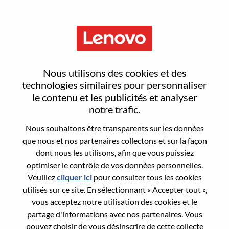
Menu
Procurement Brand
Nous utilisons des cookies et des
Management Professional
technologies similaires pour personnaliser
le contenu et les publicités et analyser
notre trafic.
Nous souhaitons être transparents sur les données
que nous et nos partenaires collectons et sur la façon
dont nous les utilisons, afin que vous puissiez
General Information
optimiser le contrôle de vos données personnelles.
Veuillez
cliquer ici
pour consulter tous les cookies
Req #
WD00094859
utilisés sur ce site. En sélectionnant « Accepter tout »,
Career Area:
Ingénierie matérielle
vous acceptez notre utilisation des cookies et le
partage d'informations avec nos partenaires. Vous
Country/Region:
États-Unis d’Amérique
pouvez choisir de vous désinscrire de cette collecte