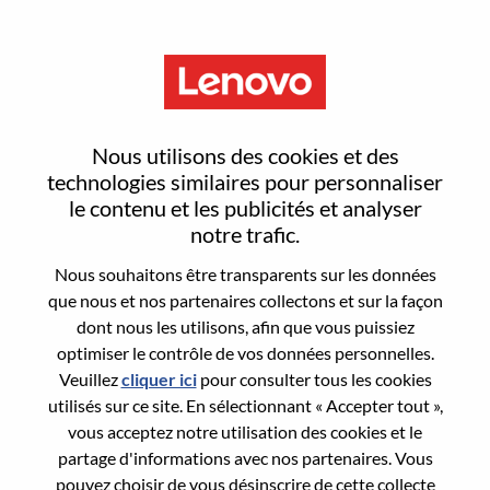
Menu
Technical Account Manager
Nous utilisons des cookies et des
technologies similaires pour personnaliser
le contenu et les publicités et analyser
notre trafic.
Nous souhaitons être transparents sur les données
General Information
que nous et nos partenaires collectons et sur la façon
dont nous les utilisons, afin que vous puissiez
Req #
WD00098011
optimiser le contrôle de vos données personnelles.
Career Area:
Informatique
Veuillez
cliquer ici
pour consulter tous les cookies
utilisés sur ce site. En sélectionnant « Accepter tout »,
Country/Region:
Inde
vous acceptez notre utilisation des cookies et le
State:
Haryana
partage d'informations avec nos partenaires. Vous
City:
Gurgaon
pouvez choisir de vous désinscrire de cette collecte