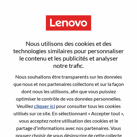
Menu
Technical Officer, Broadcast
Nous utilisons des cookies et des
technologies similaires pour personnaliser
le contenu et les publicités et analyser
notre trafic.
Nous souhaitons être transparents sur les données
General Information
que nous et nos partenaires collectons et sur la façon
dont nous les utilisons, afin que vous puissiez
Req #
WD00098120
optimiser le contrôle de vos données personnelles.
Career Area:
Media
Veuillez
cliquer ici
pour consulter tous les cookies
utilisés sur ce site. En sélectionnant « Accepter tout »,
Country/Region:
Hong Kong
vous acceptez notre utilisation des cookies et le
City:
Hong Kong
partage d'informations avec nos partenaires. Vous
Date:
Jeudi, mai 21, 2026
pouvez choisir de vous désinscrire de cette collecte