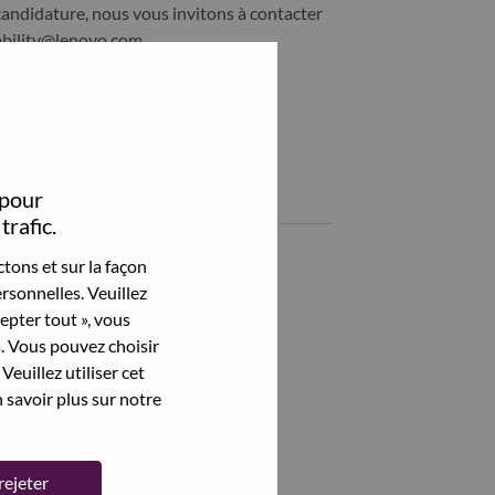
candidature, nous vous invitons à contacter
ability@lenovo.com
Partagez cet emploi:
Share eCommerce SMB ACQ Inside sales with LinkedIn
Share eCommerce SMB ACQ Inside sales with a friend via e-
 pour
Emplois similaires
trafic.
Voir tout
tons et sur la façon
rsonnelles. Veuillez
cepter tout », vous
s. Vous pouvez choisir
Veuillez utiliser cet
 savoir plus sur notre
rejeter