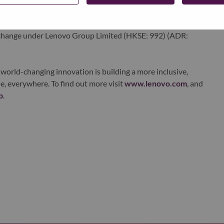
ervices. Lenovo’s continued investment in world-changing
ustworthy, and smarter future for everyone, everywhere.
xchange under Lenovo Group Limited (HKSE: 992) (ADR:
world-changing innovation is building a more inclusive,
e, everywhere. To find out more visit
www.lenovo.com
, and
b
.