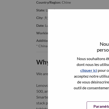
Country/Region:
Chine
State:
Liaoning
City:
大连（Dalian）
Date:
Lundi, juin 15, 2026
Working Time:
Full-time
Additional Locations
:
Nous
* China - Liaoning - 大连（Dalian）
person
Nous souhaitons êtr
Why Work at Lenovo
dont nous les utili
cliquer ici
pour co
We are Lenovo. We do what we say. We o
acceptez notre utilis
de vous désinscrire 
Lenovo is a US$83 billion revenue global t
outil de consentement
500, and serving millions of customers every
Smarter Technology for All, Lenovo has built
stack portfolio of AI-enabled, AI-ready, an
Paramètr
tablets), infrastructure (server, storage, 