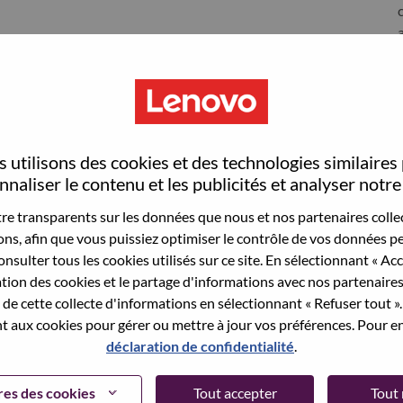
 utilisons des cookies et des technologies similaires
naliser le contenu et les publicités et analyser notre 
e transparents sur les données que nous et nos partenaires collec
sons, afin que vous puissiez optimiser le contrôle de vos données pe
nsulter tous les cookies utilisés sur ce site. En sélectionnant « Ac
wn what we do. We WOW our customers.
ation des cookies et le partage d'informations avec nos partenaire
de cette collecte d'informations en sélectionnant « Refuser tout ». 
echnology powerhouse, ranked #153 in the Fortune Global
 aux cookies pour gérer ou mettre à jour vos préférences. Pour en
 day in 180 markets. Focused on a bold vision to deliver
déclaration de confidentialité
.
 on its success as the world’s largest PC company with a full-
d AI-optimized devices (PCs, workstations, smartphones,
es des cookies
Tout accepter
Tout 
edge, high performance computing and software defined