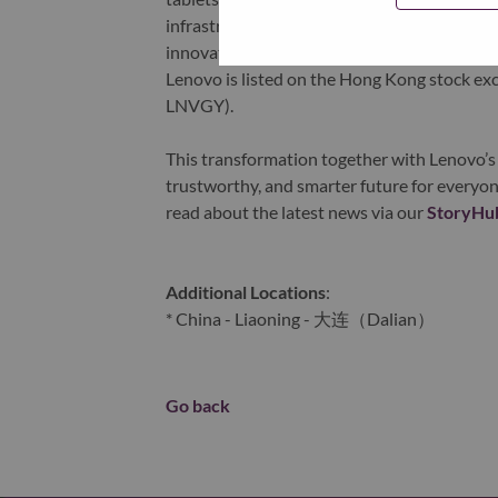
infrastructure), software, solutions, and s
innovation is building a more equitable, tr
Lenovo is listed on the Hong Kong stock e
LNVGY).
This transformation together with Lenovo’s 
trustworthy, and smarter future for everyon
read about the latest news via our
StoryHu
Additional Locations
:
* China - Liaoning - 大连（Dalian）
Go back