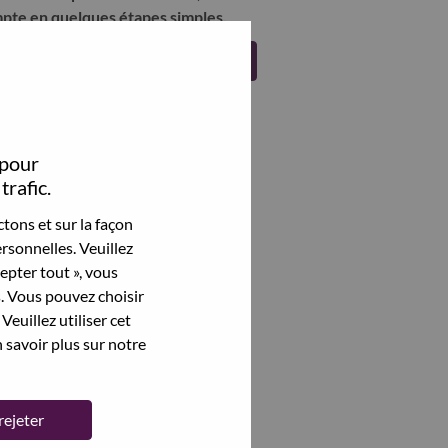
pte en quelques étapes simples.
Register
 pour
trafic.
tons et sur la façon
rsonnelles. Veuillez
cepter tout », vous
s. Vous pouvez choisir
Veuillez utiliser cet
 savoir plus sur notre
rejeter