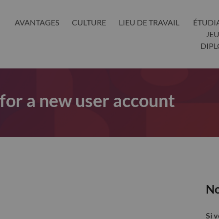
AVANTAGES
CULTURE
LIEU DE TRAVAIL
ÉTUDI
JE
DIP
 for a new user account
No
Si 