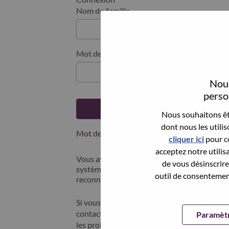
Nom de famille
Mot de passe
Nous
person
Se connecter
Nous souhaitons êtr
dont nous les utili
Mot de passe oublié ?
cliquer ici
pour co
acceptez notre utilis
Vous avez postulé récemment ? Nous avons 
de vous désinscrire 
systèmes; sélectionner "mot de passe oublié"
outil de consentement
reconnecter.
Si vous rencontrez des difficultés pour vous
contacter nos équipes RH à l'adresse suivan
Paramètr
les problèmes que vous rencontrez. Merci d'i