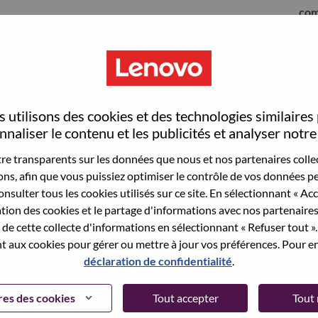
com
 utilisons des cookies et des technologies similaires
naliser le contenu et les publicités et analyser notre 
e transparents sur les données que nous et nos partenaires collec
sons, afin que vous puissiez optimiser le contrôle de vos données pe
nsulter tous les cookies utilisés sur ce site. En sélectionnant « Ac
ation des cookies et le partage d'informations avec nos partenaire
sauvegardé votre adresse email dans nos
de cette collecte d'informations en sélectionnant « Refuser tout ». 
 pour réinitialiser votre compte et vous
 aux cookies pour gérer ou mettre à jour vos préférences. Pour en
déclaration de confidentialité
.
 connecter ou pour vous inscrire, merci de
te:
hrsupport@lenovo.com
et de décrire en anglais
es des cookies
Tout accepter
Tout 
nclure "applicant Login Issue" dans l'objet du