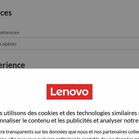
ces
pétences
erience
Position title
 utilisons des cookies et des technologies similaires
naliser le contenu et les publicités et analyser notre 
on?
Nom de famille
e transparents sur les données que nous et nos partenaires collec
sons, afin que vous puissiez optimiser le contrôle de vos données pe