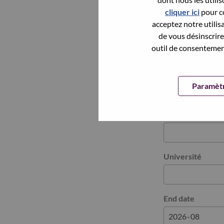
cliquer ici
pour co
acceptez notre utilis
En Ajouter Un A
de vous désinscrire 
outil de consentement
Education
Education histor
Paramètr
Supprimer
Domaine d’étude
Université
End date