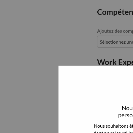
Compéten
Ajoutez des com
Work Exp
Work history
Supprimer
Company
Nous
person
Is current positi
Nous souhaitons êtr
dont nous les utili