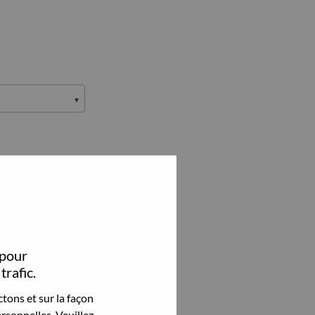
 pour
trafic.
tons et sur la façon
rsonnelles. Veuillez