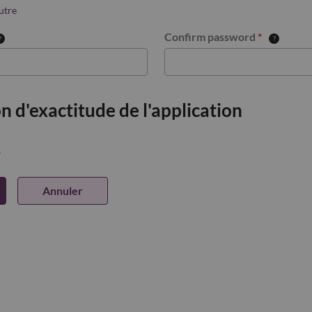
utre
Confirm password
*
n d'exactitude de l'application
*
Annuler