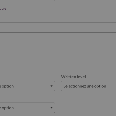
utre
s
Written level