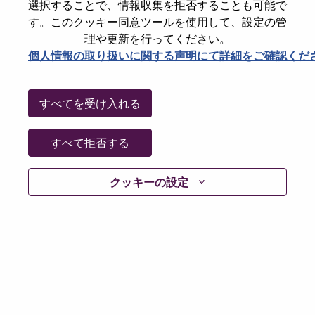
State
Wilayah Persekutuan Kuala Lumpur
選択することで、情報収集を拒否することも可能で
す。このクッキー同意ツールを使用して、設定の管
City
Kuala Lumpur
理や更新を行ってください。
Date:
月曜日, Search 2, 2026
個人情報の取り扱いに関する声明にて詳細をご確認くだ
Working Time:
Full-time
Additional Locations
:
すべてを受け入れる
* Malaysia
すべて拒否する
Why Work at Lenovo
クッキーの設定
We are Lenovo. We do what we say. We own what we do.
We WOW our customers.
Lenovo is a US$83 billion revenue global technology
powerhouse, ranked #153 in the Fortune Global 500, and
serving millions of customers every day in 180 markets.
Focused on a bold vision to deliver Smarter Technology
for All, Lenovo has built on its success as the world’s