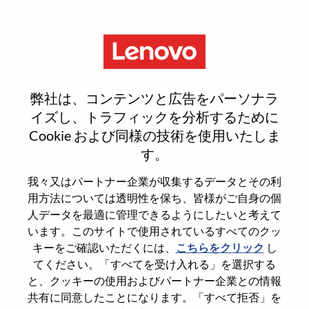
Menu
2026 Campus Recruitment -
弊社は、コンテンツと広告をパーソナラ
Data & AI Engineer
イズし、トラフィックを分析するために
Cookie および同様の技術を使用いたしま
す。
我々又はパートナー企業が収集するデータとその利
用方法については透明性を保ち、皆様がご自身の個
General Information
人データを最適に管理できるようにしたいと考えて
います。このサイトで使用されているすべてのクッ
Req #
WD00094344
キーをご確認いただくには、
こちらをクリック
し
てください。「すべてを受け入れる」を選択する
Career Area
Information Technology
と、クッキーの使用およびパートナー企業との情報
Country/Region
Malaysia
共有に同意したことになります。「すべて拒否」を