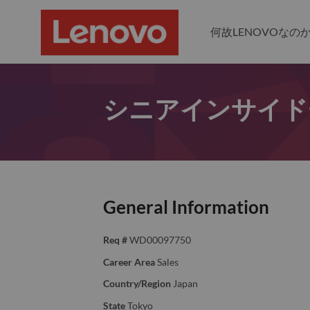
何故LENOVOなの
シニアインサイド
General Information
Req #
WD00097750
Career Area
Sales
Country/Region
Japan
State
Tokyo