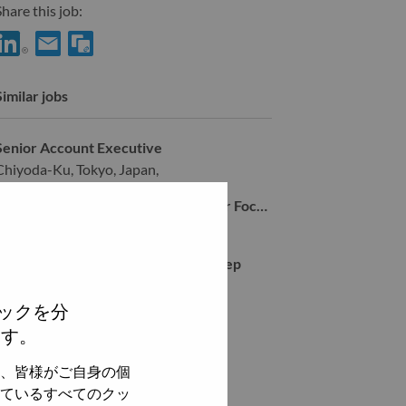
hare this job:
Share シニアインサイドセールス職 with LinkedIn
Share シニアインサイドセールス職 with a friend via e-mail
Similar jobs
Senior Account Executive
Chiyoda-Ku, Tokyo, Japan,
Inside Sales Representative (Partner Focused)
Chiyoda-Ku, Tokyo, Japan,
WD00100076 Web Inbound Sales Rep
Chiyoda-Ku, Tokyo, Japan,
ックを分
WD00101472 Inside Account Rep
ます。
Chiyoda-Ku, Tokyo, Japan,
、皆様がご自身の個
ているすべてのクッ
全てを見る