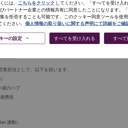
くには、
こちらをクリック
してください。「すべてを受け入
びパートナー企業との情報共有に同意したことになります。「
イノベーションと相まって、どこにいても誰にとっても、より
集を拒否することも可能です。このクッキー同意ツールを使用
き上げています。 Lenovo は、Lenovo Group
てください。
個人情報の取り扱いに関する声明にて詳細をご確
LNVGY) として、香港証券取引所に上場しています。詳細については、
w
b
で最新ニュースをお読みください。
キーの設定
すべてを受け入れる
すべて
ments
の内勤営業担当として、以下を担います。
勤）
積作成のハブ
の連携役
plan 連動）