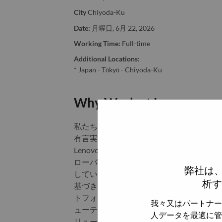
City
Chiyoda-Ku
Date:
月曜日, 6月 22, 2026
Working Time:
Full-time
Additional Locations
:
* Japan - Tōkyō - Chiyoda-Ku
Why Work at Lenovo
私たちは Lenovo 。
有言実行し、実行してきたことで得たも
Lenovo は、売上高 830 億米ドル
ローバル 500 誌では 153 位にランク
弊社は
しています。 Lenovo は、すべての
析す
基づき、AI対応済で、AI- Readyな
トフォン、タブレット）やインフラ（サー
我々又はパートナー
ューティング及びソフトウェア デファイン
人データを最適に管
リューション、サービスなど複数の分野に