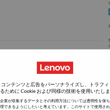
S
のにより、お客様を驚かせてきました。
、グローバルでも巨大なテクノロジー企業であり、フォーチュン グ
され、全世界180 の市場で毎日数百万の顧客にサービスを提供
、コンテンツと広告をパーソナライズし、トラフィ
人にスマートなテクノロジーを提供するという大胆なビジョンに
るために Cookie および同様の技術を使用いたし
、AIに最適化されたデバイス（PC、ワークステーション、スマー
バー、ストレージ、エッジ、ハイ パフォーマンス コンピ
企業が収集するデータとその利用方法については透明性を保ち
ド インフラストラクチャ（SDI））、ソフトウェア、ソ
理できるようにしたいと考えています。このサイトで使用され
精通し、世界最大の PC 企業としての成功を築いてきまし