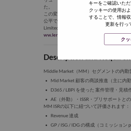
キーをご確認いただ
た。
クッキーの使用およ
この変革は、Lenovo の世界を変える
することで、情報収
公平で信頼できる、そしてよりスマートな未来を築
更新を行っ
Limited (HKSE: 992) (ADR: 
ww.lenovo.com
にアクセスし、
StoryHu
クッ
Description and Require
Middle Market（MM）セグメント
Mid Market 顧客の商談推進（主に内
D365 / LBPi を使った 案件管理・見
AE（外勤）・ISSR・プリサポートと
MM ISRの以下に紐づいて評価されます：
Revenue 達成
GP / ISG / IDG の構成（コミッション 