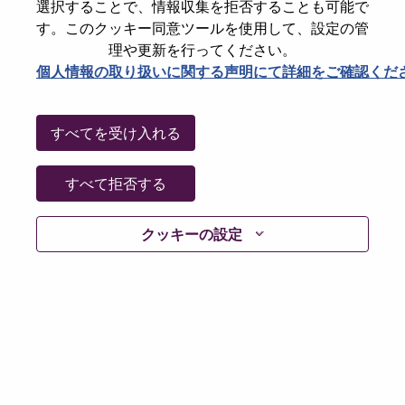
選択することで、情報収集を拒否することも可能で
Date:
水曜日, 6月 17, 2026
す。このクッキー同意ツールを使用して、設定の管
Working Time:
Full-time
理や更新を行ってください。
個人情報の取り扱いに関する声明にて詳細をご確認くだ
Additional Locations
:
* China - Beijing - 北京（Beijing）
すべてを受け入れる
Why Work at Lenovo
すべて拒否する
We are Lenovo. We do what we say. We own what we do.
We WOW our customers.
クッキーの設定
Lenovo is a US$83 billion revenue global technology
powerhouse, ranked #196 in the Fortune Global 500, and
serving millions of customers every day in 180 markets.
Focused on a bold vision to deliver Smarter Technology
for All, Lenovo has built on its success as the world’s
largest PC company with a full-stack portfolio of AI-
enabled, AI-ready, and AI-optimized devices (PCs,