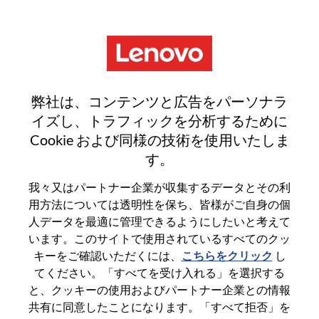
Menu
整合营销高级主管
弊社は、コンテンツと広告をパーソナラ
イズし、トラフィックを分析するために
Cookie および同様の技術を使用いたしま
す。
General Information
我々又はパートナー企業が収集するデータとその利
用方法については透明性を保ち、皆様がご自身の個
Req #
WD00101023
人データを最適に管理できるようにしたいと考えて
います。このサイトで使用されているすべてのクッ
Career Area
Marketing
キーをご確認いただくには、
こちらをクリック
し
Country/Region
China
てください。「すべてを受け入れる」を選択する
State
Beijing
と、クッキーの使用およびパートナー企業との情報
共有に同意したことになります。「すべて拒否」を
City
北京（Beijing）