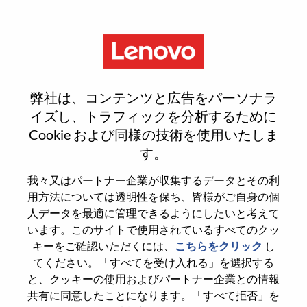
Menu
采购生态寻源与运营
弊社は、コンテンツと広告をパーソナラ
イズし、トラフィックを分析するために
Cookie および同様の技術を使用いたしま
す。
General Information
我々又はパートナー企業が収集するデータとその利
用方法については透明性を保ち、皆様がご自身の個
Req #
WD00101185
人データを最適に管理できるようにしたいと考えて
います。このサイトで使用されているすべてのクッ
Career Area
Hardware Engineering
キーをご確認いただくには、
こちらをクリック
し
Country/Region
China
てください。「すべてを受け入れる」を選択する
State
Shanghai
と、クッキーの使用およびパートナー企業との情報
共有に同意したことになります。「すべて拒否」を
City
上海（Shanghai）