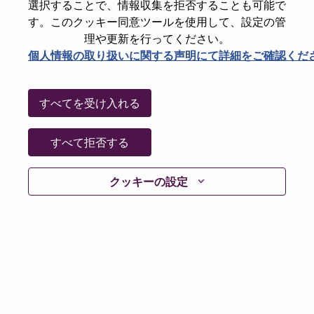
選択することで、情報収集を拒否することも可能で
Date:
水曜日, 7月 1, 2026
す。このクッキー同意ツールを使用して、設定の管
Working Time:
Full-time
理や更新を行ってください。
個人情報の取り扱いに関する声明にて詳細をご確認くだ
Additional Locations
:
* China - Shanghai - 上海（Shanghai）
すべてを受け入れる
Why Work at Lenovo
すべて拒否する
We are Lenovo. We do what we say. We own what we do.
We WOW our customers.
クッキーの設定
Lenovo is a US$83 billion revenue global technology
powerhouse, ranked #153 in the Fortune Global 500, and
serving millions of customers every day in 180 markets.
Focused on a bold vision to deliver Smarter Technology
for All, Lenovo has built on its success as the world’s
largest PC company with a full-stack portfolio of AI-
enabled, AI-ready, and AI-optimized devices (PCs,