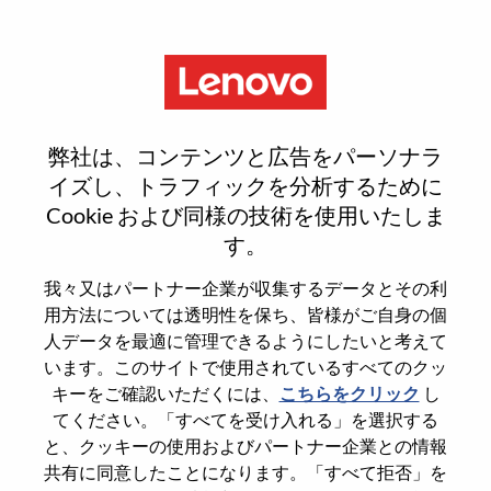
Menu
AI Developer
弊社は、コンテンツと広告をパーソナラ
イズし、トラフィックを分析するために
Cookie および同様の技術を使用いたしま
す。
General Information
我々又はパートナー企業が収集するデータとその利
用方法については透明性を保ち、皆様がご自身の個
Req #
100016979
人データを最適に管理できるようにしたいと考えて
います。このサイトで使用されているすべてのクッ
Career Area
Engineering
キーをご確認いただくには、
こちらをクリック
し
Country/Region
Czechia
てください。「すべてを受け入れる」を選択する
State
Praha
と、クッキーの使用およびパートナー企業との情報
共有に同意したことになります。「すべて拒否」を
City
Prague 7