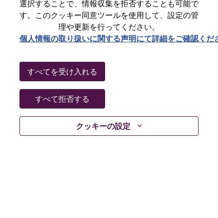
選択することで、情報収集を拒否することも可能で
Date:
月曜日, 5月 25, 2026
す。このクッキー同意ツールを使用して、設定の管
Additional Locations
:
理や更新を行ってください。
* Czechia
個人情報の取り扱いに関する声明にて詳細をご確認くだ
Why Work at Lenovo
すべてを受け入れる
We are Lenovo. We do what we say. We own what we do.
すべて拒否する
We WOW our customers.
クッキーの設定
Lenovo is a US$83 billion revenue global technology
powerhouse, ranked #196 in the Fortune Global 500, and
serving millions of customers every day in 180 markets.
Focused on a bold vision to deliver Smarter Technology
for All, Lenovo has built on its success as the world’s
largest PC company with a full-stack portfolio of AI-
enabled, AI-ready, and AI-optimized devices (PCs,
workstations, smartphones, tablets), infrastructure