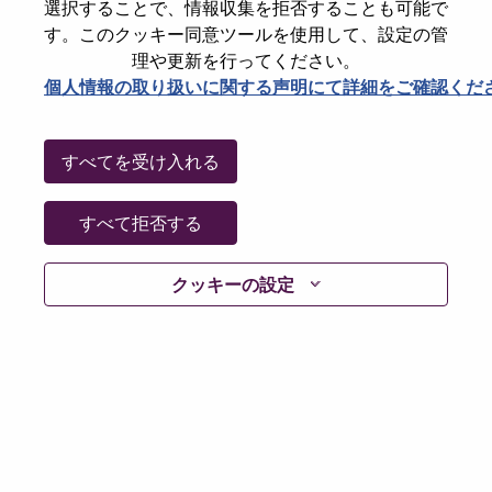
選択することで、情報収集を拒否することも可能で
Date:
水曜日, 7月 8, 2026
す。このクッキー同意ツールを使用して、設定の管
Working Time:
Full-time
理や更新を行ってください。
個人情報の取り扱いに関する声明にて詳細をご確認くだ
Additional Locations
:
* United States of America - North Carolina - Morrisville
すべてを受け入れる
Why Work at Lenovo
すべて拒否する
We are Lenovo. We do what we say. We own what we do.
We WOW our customers.
クッキーの設定
Lenovo is a US$83 billion revenue global technology
powerhouse, ranked #153 in the Fortune Global 500, and
serving millions of customers every day in 180 markets.
Focused on a bold vision to deliver Smarter Technology
for All, Lenovo has built on its success as the world’s
largest PC company with a full-stack portfolio of AI-
enabled, AI-ready, and AI-optimized devices (PCs,