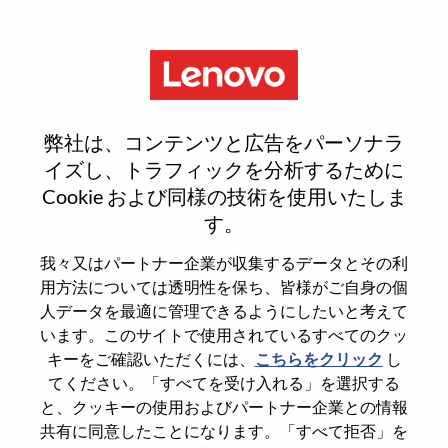
Menu
AI Finance Controller
弊社は、コンテンツと広告をパーソナラ
イズし、トラフィックを分析するために
Cookie および同様の技術を使用いたしま
す。
General Information
我々又はパートナー企業が収集するデータとその利
用方法については透明性を保ち、皆様がご自身の個
Req #
WD00101961
人データを最適に管理できるようにしたいと考えて
います。このサイトで使用されているすべてのクッ
Career Area
Accounting/Finance
キーをご確認いただくには、
こちらをクリック
し
Country/Region
United States of America
てください。「すべてを受け入れる」を選択する
State
North Carolina
と、クッキーの使用およびパートナー企業との情報
共有に同意したことになります。「すべて拒否」を
City
Morrisville