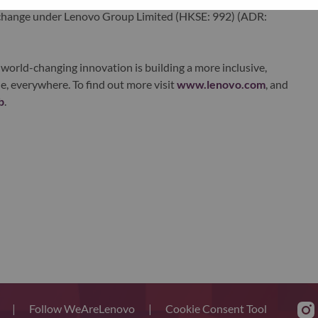
xchange under Lenovo Group Limited (HKSE: 992) (ADR:
world-changing innovation is building a more inclusive,
e, everywhere. To find out more visit
www.lenovo.com
, and
b
.
s
|
Follow WeAreLenovo
|
Cookie Consent Tool