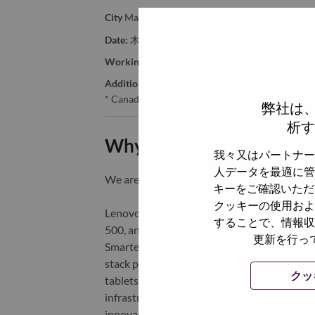
City
Markham
Date:
木曜日, 7月 2, 2026
Working Time:
Full-time
Additional Locations
:
* Canada - Ontario - Markham
弊社は
析す
Why Work at Lenovo
我々又はパートナー
人データを最適に管
We are Lenovo. We do what we say. We o
キーをご確認いただ
クッキーの使用およ
Lenovo is a US$83 billion revenue global t
することで、情報収
500, and serving millions of customers every
更新を行っ
Smarter Technology for All, Lenovo has built
stack portfolio of AI-enabled, AI-ready, an
クッ
tablets), infrastructure (server, storage, 
infrastructure), software, solutions, and s
innovation is building a more equitable, tr