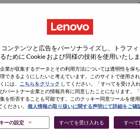
S
S
、コンテンツと広告をパーソナライズし、トラフィ
るために Cookie および同様の技術を使用いたし
企業が収集するデータとその利用方法については透明性を保ち
理できるようにしたいと考えています。このサイトで使用され
wn what we do. We WOW our customers.
くには、
こちらをクリック
してください。「すべてを受け入
びパートナー企業との情報共有に同意したことになります。「
echnology powerhouse, ranked #153 in the Fortune Global
集を拒否することも可能です。このクッキー同意ツールを使用
 day in 180 markets. Focused on a bold vision to deliver
てください。
個人情報の取り扱いに関する声明にて詳細をご確
 on its success as the world’s largest PC company with a full-
d AI-optimized devices (PCs, workstations, smartphones,
キーの設定
すべてを受け入れる
すべて
edge, high performance computing and software defined
ervices. Lenovo’s continued investment in world-changing
ustworthy, and smarter future for everyone, everywhere.