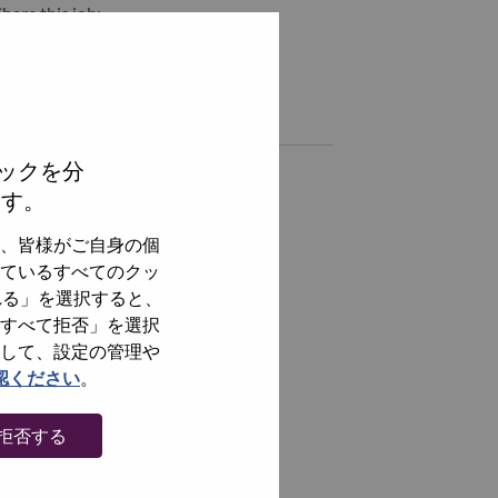
hare this job:
hare AI Library Solutions Manager with LinkedIn
Share AI Library Solutions Manager with a friend via e-mail
Similar jobs
ックを分
全てを見る
ます。
、皆様がご自身の個
ているすべてのクッ
れる」を選択すると、
すべて拒否」を選択
して、設定の管理や
認ください
。
拒否する