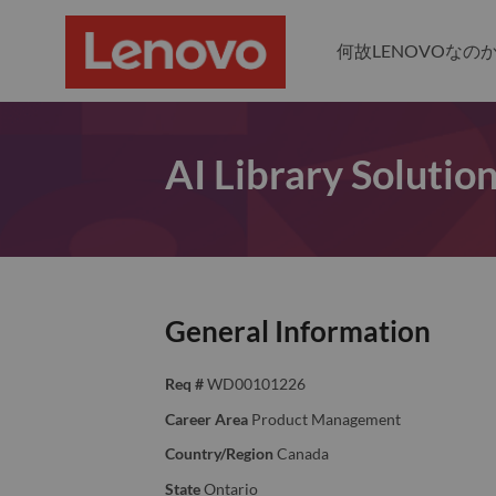
何故LENOVOなの
AI Library Soluti
General Information
Req #
WD00101226
Career Area
Product Management
Country/Region
Canada
State
Ontario