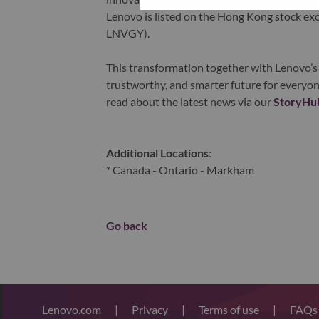
Lenovo is listed on the Hong Kong stock e
LNVGY).
This transformation together with Lenovo’s 
trustworthy, and smarter future for everyon
read about the latest news via our
StoryHu
Additional Locations
:
* Canada - Ontario - Markham
Go back
Lenovo.com
|
Privacy
|
Terms of use
|
FAQ