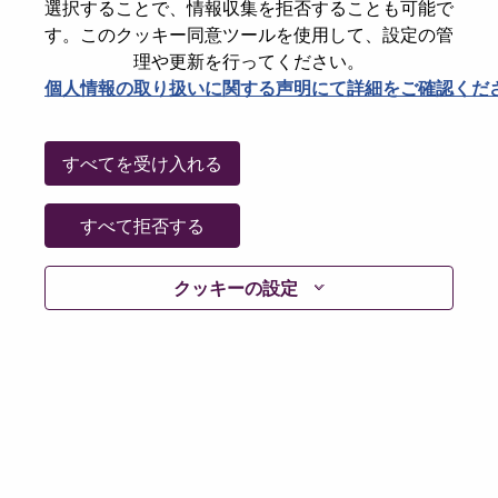
選択することで、情報収集を拒否することも可能で
Date:
水曜日, 5月 20, 2026
す。このクッキー同意ツールを使用して、設定の管
Additional Locations
:
理や更新を行ってください。
* China
個人情報の取り扱いに関する声明にて詳細をご確認くだ
Why Work at Lenovo
すべてを受け入れる
We are Lenovo. We do what we say. We own what we do.
すべて拒否する
We WOW our customers.
クッキーの設定
Lenovo is a US$83 billion revenue global technology
powerhouse, ranked #196 in the Fortune Global 500, and
serving millions of customers every day in 180 markets.
Focused on a bold vision to deliver Smarter Technology
for All, Lenovo has built on its success as the world’s
largest PC company with a full-stack portfolio of AI-
enabled, AI-ready, and AI-optimized devices (PCs,
workstations, smartphones, tablets), infrastructure