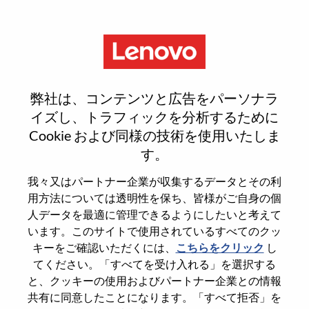
Menu
AI资深软件产品经理
弊社は、コンテンツと広告をパーソナラ
イズし、トラフィックを分析するために
Cookie および同様の技術を使用いたしま
す。
General Information
我々又はパートナー企業が収集するデータとその利
用方法については透明性を保ち、皆様がご自身の個
Req #
100016967
人データを最適に管理できるようにしたいと考えて
います。このサイトで使用されているすべてのクッ
Career Area
Product Management
キーをご確認いただくには、
こちらをクリック
し
Country/Region
China
てください。「すべてを受け入れる」を選択する
State
Beijing
と、クッキーの使用およびパートナー企業との情報
共有に同意したことになります。「すべて拒否」を
City
北京（Beijing）