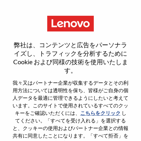
Menu
Advisory AI Prototyping
弊社は、コンテンツと広告をパーソナラ
Engineer
イズし、トラフィックを分析するために
Cookie および同様の技術を使用いたしま
す。
我々又はパートナー企業が収集するデータとその利
用方法については透明性を保ち、皆様がご自身の個
General Information
人データを最適に管理できるようにしたいと考えて
います。このサイトで使用されているすべてのクッ
Req #
WD00101875
キーをご確認いただくには、
こちらをクリック
し
てください。「すべてを受け入れる」を選択する
Career Area
Artificial Intelligence
と、クッキーの使用およびパートナー企業との情報
Country/Region
United States of America
共有に同意したことになります。「すべて拒否」を