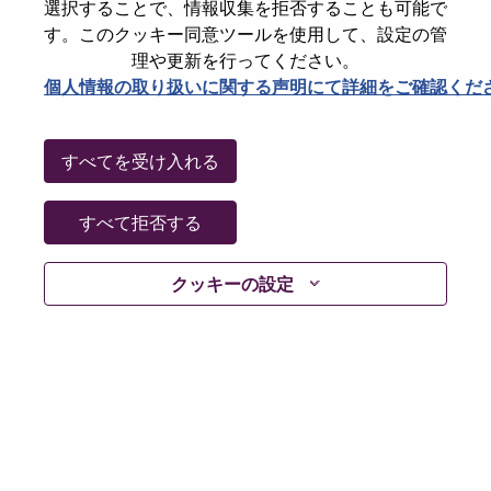
State
North Carolina
選択することで、情報収集を拒否することも可能で
す。このクッキー同意ツールを使用して、設定の管
City
Morrisville
理や更新を行ってください。
Date:
水曜日, 7月 8, 2026
個人情報の取り扱いに関する声明にて詳細をご確認くだ
Working Time:
Full-time
Additional Locations
:
すべてを受け入れる
* United States of America - North Carolina - Morrisville
すべて拒否する
Why Work at Lenovo
クッキーの設定
We are Lenovo. We do what we say. We own what we do.
We WOW our customers.
Lenovo is a US$83 billion revenue global technology
powerhouse, ranked #153 in the Fortune Global 500, and
serving millions of customers every day in 180 markets.
Focused on a bold vision to deliver Smarter Technology
for All, Lenovo has built on its success as the world’s