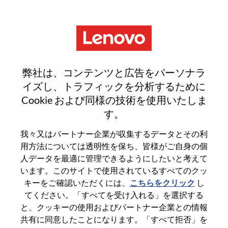
Menu
Advisory Engineer, IoT
弊社は、コンテンツと広告をパーソナラ
Companion App Architecture
イズし、トラフィックを分析するために
Cookie および同様の技術を使用いたしま
す。
我々又はパートナー企業が収集するデータとその利
用方法については透明性を保ち、皆様がご自身の個
General Information
人データを最適に管理できるようにしたいと考えて
います。このサイトで使用されているすべてのクッ
Req #
WD00099536
キーをご確認いただくには、
こちらをクリック
し
てください。「すべてを受け入れる」を選択する
Career Area
Software Engineering
と、クッキーの使用およびパートナー企業との情報
Country/Region
China
共有に同意したことになります。「すべて拒否」を