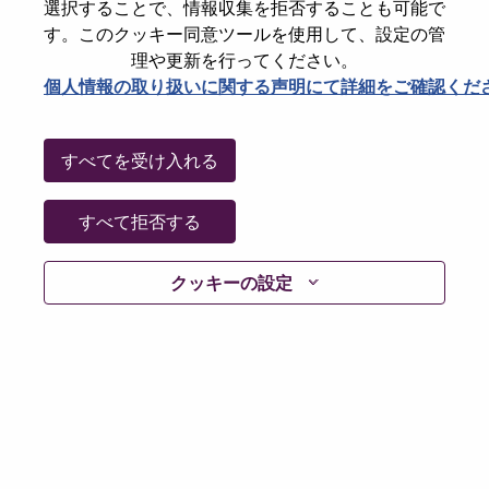
State
Beijing
選択することで、情報収集を拒否することも可能で
す。このクッキー同意ツールを使用して、設定の管
City
北京（Beijing）
理や更新を行ってください。
Date:
月曜日, 5月 25, 2026
個人情報の取り扱いに関する声明にて詳細をご確認くだ
Working Time:
Full-time
Additional Locations
:
すべてを受け入れる
* China - Beijing - 北京（Beijing）
すべて拒否する
Why Work at Lenovo
クッキーの設定
We are Lenovo. We do what we say. We own what we do.
We WOW our customers.
Lenovo is a US$83 billion revenue global technology
powerhouse, ranked #153 in the Fortune Global 500, and
serving millions of customers every day in 180 markets.
Focused on a bold vision to deliver Smarter Technology
for All, Lenovo has built on its success as the world’s