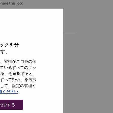
hare this job:
hare Advisory Enterprise Solutions Engineer, AI Orchestration wi
Share Advisory Enterprise Solutions Engineer, AI Orchestrati
Similar jobs
全てを見る
ックを分
ます。
、皆様がご自身の個
ているすべてのクッ
れる」を選択すると、
すべて拒否」を選択
して、設定の管理や
認ください
。
拒否する