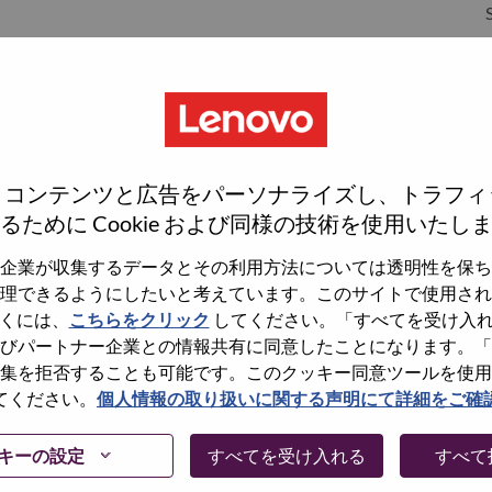
S
S
e
rrisville
、コンテンツと広告をパーソナライズし、トラフィ
るために Cookie および同様の技術を使用いたし
企業が収集するデータとその利用方法については透明性を保ち
理できるようにしたいと考えています。このサイトで使用され
wn what we do. We WOW our customers.
くには、
こちらをクリック
してください。「すべてを受け入
びパートナー企業との情報共有に同意したことになります。「
echnology powerhouse, ranked #153 in the Fortune Global
集を拒否することも可能です。このクッキー同意ツールを使用
 day in 180 markets. Focused on a bold vision to deliver
てください。
個人情報の取り扱いに関する声明にて詳細をご確
 on its success as the world’s largest PC company with a full-
d AI-optimized devices (PCs, workstations, smartphones,
キーの設定
すべてを受け入れる
すべて
edge, high performance computing and software defined
ervices. Lenovo’s continued investment in world-changing