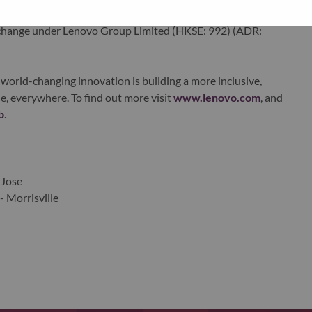
ustworthy, and smarter future for everyone, everywhere.
xchange under Lenovo Group Limited (HKSE: 992) (ADR:
world-changing innovation is building a more inclusive,
e, everywhere. To find out more visit
www.lenovo.com
, and
b
.
 Jose
- Morrisville