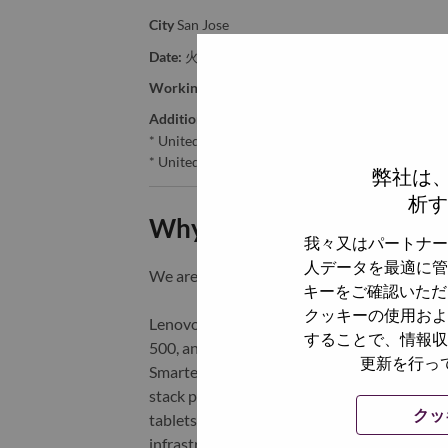
City
San Jose
Date:
火曜日, 6月 9, 2026
Working Time:
Full-time
Additional Locations
:
* United States of America - California - San Jos
* United States of America - North Carolina - Mo
弊社は
析す
Why Work at Lenovo
我々又はパートナー
人データを最適に管
We are Lenovo. We do what we say. We o
キーをご確認いただ
クッキーの使用およ
Lenovo is a US$83 billion revenue global t
することで、情報収
500, and serving millions of customers every
更新を行っ
Smarter Technology for All, Lenovo has built
stack portfolio of AI-enabled, AI-ready, an
クッ
tablets), infrastructure (server, storage, 
infrastructure), software, solutions, and s