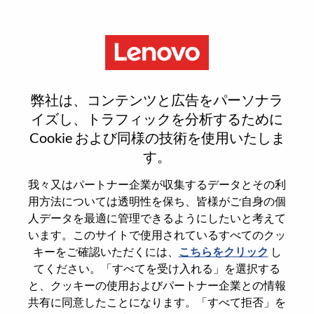
Menu
Alternance - Open Channel
弊社は、コンテンツと広告をパーソナラ
Sales
イズし、トラフィックを分析するために
Cookie および同様の技術を使用いたしま
す。
我々又はパートナー企業が収集するデータとその利
用方法については透明性を保ち、皆様がご自身の個
General Information
人データを最適に管理できるようにしたいと考えて
います。このサイトで使用されているすべてのクッ
Req #
WD00098998
キーをご確認いただくには、
こちらをクリック
し
てください。「すべてを受け入れる」を選択する
Career Area
Sales
と、クッキーの使用およびパートナー企業との情報
Country/Region
France
共有に同意したことになります。「すべて拒否」を