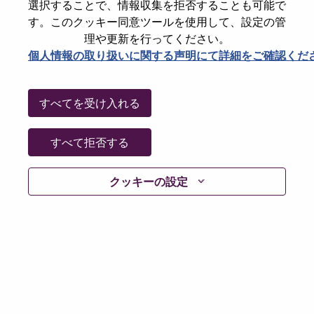
State
Hauts-de-Seine
選択することで、情報収集を拒否することも可能で
す。このクッキー同意ツールを使用して、設定の管
City
Rueil-Malmaison
理や更新を行ってください。
Date:
火曜日, 5月 26, 2026
個人情報の取り扱いに関する声明にて詳細をご確認くだ
Working Time:
Full-time
Additional Locations
:
すべてを受け入れる
* France - Hauts-de-Seine - Rueil-Malmaison
すべて拒否する
Why Work at Lenovo
クッキーの設定
We are Lenovo. We do what we say. We own what we do.
We WOW our customers.
Lenovo is a US$83 billion revenue global technology
powerhouse, ranked #153 in the Fortune Global 500, and
serving millions of customers every day in 180 markets.
Focused on a bold vision to deliver Smarter Technology
for All, Lenovo has built on its success as the world’s